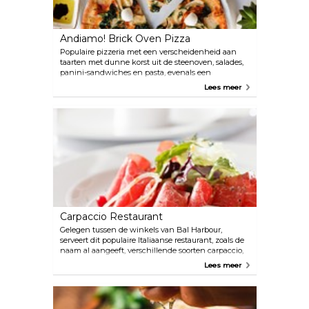
Andiamo! Brick Oven Pizza
Populaire pizzeria met een verscheidenheid aan
taarten met dunne korst uit de steenoven, salades,
panini-sandwiches en pasta, evenals een
uitgebreide bier- en wijnkaart. Dit alles in een
Lees meer
omgebouwde industriële ruimte, die vroeger een
bandenwinkel was.
Carpaccio Restaurant
Gelegen tussen de winkels van Bal Harbour,
serveert dit populaire Italiaanse restaurant, zoals de
naam al aangeeft, verschillende soorten carpaccio,
gemaakt van kalfsvlees, hertenvlees, zalm of tonijn.
Lees meer
Door ook andere traditionele gerechten te serveren,
zoals calamares, zeebaars, pizza en pasta, wordt aan
alle verwachtingen van authentiek Italiaans eten
voldaan en wordt elke smaakpapil goed bediend.