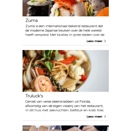
Zuma
Zuma is een internationaal bekend restaurant dat
de moderne Japanse keuken over de hele wereld
heeft verspreid. Met locaties in grote steden over de
hele wereld is het een internationale sensatie
Lees meer
geworden. Het menu biedt een verscheidenheid
aan gedeelde gerechten, sushi en andere Japanse
specialiteiten in een stijlvolle en minimalistische
setting met uitzicht op de Miami River.
Truluck's
Geniet van verse steenkrabben uit Florida,
afkomstig van de eigen visserij van het restaurant,
in dit huis met zeevruchten, biefstuk en krab. Kies
uit een menu met vers gevangen zeevruchten of
Lees meer
perfect gebakken steaks en combineer het met een
selectie heerlijke wijnen. Daarnaast biedt het
restaurant elke avond een cocktailuurtje en live