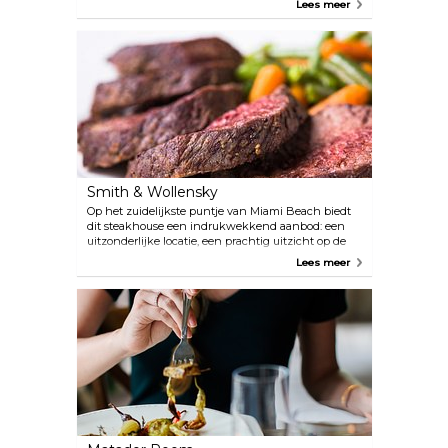
Lees meer
gerechten uit de Egeïsche kust. Het biedt een scala
aan heerlijke gerechten, zoals vers gegrilde vis, ali
nazik, köfte en manti.
Smith & Wollensky
Op het zuidelijkste puntje van Miami Beach biedt
dit steakhouse een indrukwekkend aanbod: een
uitzonderlijke locatie, een prachtig uitzicht op de
oceaan en een uitstekende keuken. Op hun menu
Lees meer
staat een selectie van premium, drooggerijpte
steaks, zeevruchten en wijn.