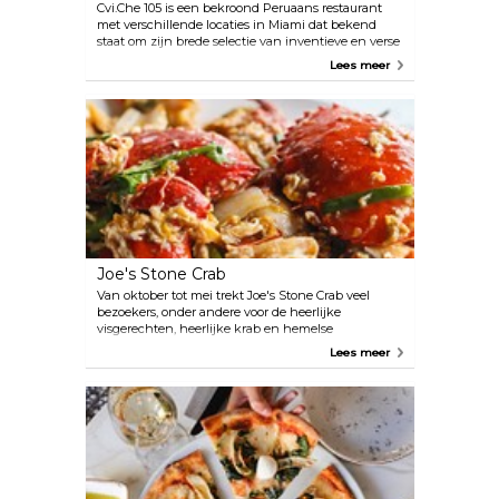
Cvi.Che 105 is een bekroond Peruaans restaurant
met verschillende locaties in Miami dat bekend
staat om zijn brede selectie van inventieve en verse
ceviches en andere traditionele gerechten. Van het
Lees meer
eten tot de sfeer en vooral de service, Cvi.Che 105 is
een absolute topper.
Joe's Stone Crab
Van oktober tot mei trekt Joe's Stone Crab veel
bezoekers, onder andere voor de heerlijke
visgerechten, heerlijke krab en hemelse
limoentaart. Het kan echter even duren om op een
Lees meer
drukke avond een tafel te vinden, maar het is zeker
het wachten waard.