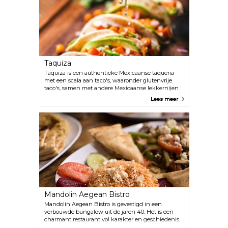
Taquiza
Taquiza is een authentieke Mexicaanse taqueria
met een scala aan taco's, waaronder glutenvrije
taco's, samen met andere Mexicaanse lekkernijen.
Plus een wisselende selectie ambachtelijke bieren,
Lees meer
huisgemaakte margarita's, tequila en nog veel meer
op een stijlvolle en ongedwongen plek recht
tegenover het strandpad.
Mandolin Aegean Bistro
Mandolin Aegean Bistro is gevestigd in een
verbouwde bungalow uit de jaren 40. Het is een
charmant restaurant vol karakter en geschiedenis
dat gespecialiseerd is in Griekse en Turkse