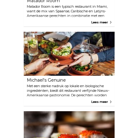
Matador Room
Matador Room is een typisch restaurant in Miami,
want de mix van Spaanse, Caribische en Latijns-
Amerikaanse gerechten in combinatie met een
brede en gevarieerde wijnselectie zal je versteld
Lees meer
doen staan. Gelegen direct aan het strand, met een
luxe en elegant ontworpen interieur, zal dit
restaurant altijd in je hoofd blijven. Geniet van hun
overdekte eetgedeelte, terras of bar.
Michael's Genuine
Met een sterke nadruk op lokale en biologische
ingrediënten, biedt dit restaurant verfijnde Nieuw-
Amerikaanse gastronomie. De gerechten worden
aangeduid als klein, middelgroot en groot, waardoor
Lees meer
gasten verschillende smaken kunnen combineren,
zodat je veel kunt ontdekken van wat het
restaurant te bieden heeft.