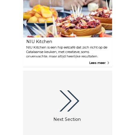
entertainment waar gasten van kunnen genieten.
NIU Kitchen
NIU Kitchen is een hip eetcafé dat zich richt op de
Catalaanse keuken, met creatieve, soms
onverwachte, maar altijd heerlijke resultaten.
Aangezien Catalaanse gerechten ook afhankelijk
Lees meer
zijn van wijn, vormt hun eigen selectie een
perfecte aanvulling op deze onvergetelijke
eetervaring.
Next Section