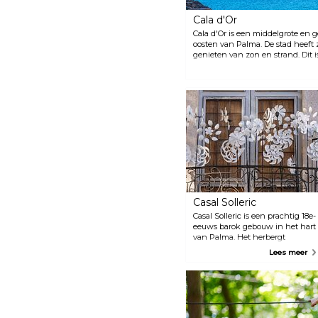
Cala d'Or
Cala d'Or is een middelgrote en g
oosten van Palma. De stad heeft 
genieten van zon en strand. Dit 
onder Europeanen en gezinnen me
restaurants en bars, waarvan de 
liggen.
Casal Solleric
Casal Solleric is een prachtig 18e-
eeuws barok gebouw in het hart
van Palma. Het herbergt
tijdelijke tentoonstellingen die
Lees meer
gespecialiseerd zijn in
hedendaagse kunst en
fotografie. Het interieur heeft
een prachtige binnenplaats met
prachtige decoraties, en er is ook
een kleine cafetaria.