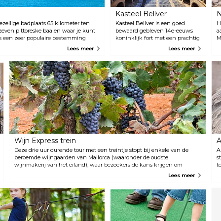
Kasteel Bellver
N
ezellige badplaats 65 kilometer ten
Kasteel Bellver is een goed
H
zeven pittoreske baaien waar je kunt
bewaard gebleven 14e-eeuws
a
is een zeer populaire bestemming
koninklijk fort met een prachtig
M
t kinderen. De stad biedt tal van
uitzicht over de baai van Palma.
g
Lees meer
Lees meer
meeste in het centrum van Cala d'Or
Eeuwenlang werd het kasteel
o
gebruikt als gevangenis en nu is
z
het één van de belangrijkste
v
toeristische attracties op het
t
eiland. In het kasteel bevindt
d
zich ook het Historisch Museum
M
van Palma, waar je meer te
h
weten kunt komen over het
t
rijke erfgoed van het eiland.
Wijn Express trein
A
Deze drie uur durende tour met een treintje stopt bij enkele van de
A
beroemde wijngaarden van Mallorca (waaronder de oudste
s
wijnmakerij van het eiland), waar bezoekers de kans krijgen om
t
heerlijke lokale wijnen te proberen. Tijdens een bezoek aan de
g
Lees meer
wijnhuizen laat de deskundige gids de deelnemers kennismaken met
z
de geheimen van de wijncultuur van Mallorca.
w