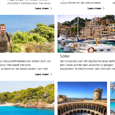
Louis Ferrer en de vele andere
p
omlijsten Valldemossa, het dorp
bodega's. Tijdens het
m
waar in 1838 de eerste twee
Lees meer
Lees meer
wijnfestival van september is
“beroemde toeristen” van het
Binissalem slechts één lange
eiland woonden, componist
tafel vol wijn en eten.
Frederic Chopin en auteur
George Sand. Als je eenmaal
hier bent, moet je zeker een
bezoek brengen aan de
belangrijkste attractie van het
dorp: het kartuizerklooster van
Valldemossa. Het is
oorspronkelijk gebouwd als
koninklijk paleis in 1309 en later
omgebouwd tot een klooster
Sóller
van de kartuizerorde. Het
ij natuurliefhebbers en strekt zich uit
kartuizerklooster van
De inwoners van dit idyllische dorp le
rca. Het biedt het ene
Valldemossa is een
een vallei achter een enorme rij bergen.
andere en de beste paden van het
indrukwekkend complex met
bergketen te beklimmen dat mensen lie
untainbiken.
een paleis, een kerk, een oude
gingen. En als ze toch op een boot zat
Lees meer
apotheek, een kunstcollectie
naar Frankrijk? Soller werd drietalig: Ma
van enkele van de grootste
1911 werd een tunnel door de bergen ge
moderne Spaanse en lokale
Soller eindelijk betere toegang hadden t
kunstenaars en de cellen waar
charmante treintje van de stad rijdt nog
de monniken 400 jaar leefden
Sóller duurt ongeveer een uur en biedt e
om rust en vrede te vinden. Elke
bergen.
cel heeft een eigen uitgang
naar het tuinterras met
bloeiende magnolia's en een
prachtig uitzicht over de vallei.