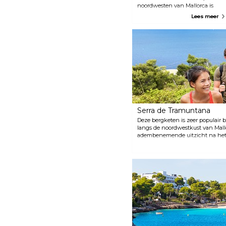
noordwesten van Mallorca is
wild en mooi. Mensen staan op
Lees meer
de uitkijkpunten langs de weg
om de prachtige kaap te
fotograferen die door de lokale
bevolking het
“ontmoetingspunt van de wind”
wordt genoemd.
Serra de Tramuntana
Deze bergketen is zeer populair b
langs de noordwestkust van Mallo
adembenemende uitzicht na het 
eiland om te wandelen en te mo