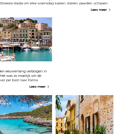
ittoreske stadje om elke woensdag koeien, stieren, paarden, schapen,
Almudaina en het Es Baluard
uilezels, eenden, kippen en zwanen te verhandelen op de markt.
museum voor hedendaagse
Lees meer
kunst.
efden eeuwenlang verborgen in
 Het was zo moeilijk om de
ver per boot naar Palma
en, waarom gaan ze dan niet
Lees meer
llorcaans, Spaans en Frans. In
graven zodat de inwoners van
ot hun eigen eiland. Het
 steeds. De rit van Palma naar
en prachtig uitzicht op de