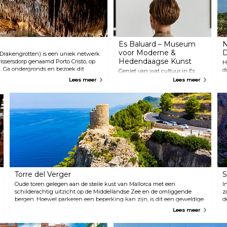
Es Baluard – Museum
N
voor Moderne &
D
/Drakengrotten) is een uniek netwerk
Hedendaagse Kunst
issersdorp genaamd Porto Cristo, op
H
. Ga ondergronds en bezoek dit
d
Geniet van wat cultuur in Es
zenden stalagmieten, stalactieten
i
Baluard Museu d'Art
Lees meer
Lees meer
er. Rondleidingen duren ongeveer
v
Contemporani de Palma. Het
ht over het Martelmeer. Aan het
g
herbergt meer dan 700
ssiek muziekconcert de magische
l
kunstwerken die zijn gemaakt
v
door Baleriac-kunstenaars van
d
internationale faam, van het
d
einde van de 19e eeuw tot
o
heden.
H
u
Torre del Verger
S
Oude toren gelegen aan de steile kust van Mallorca met een
I
schilderachtig uitzicht op de Middellandse Zee en de omliggende
z
bergen. Hoewel parkeren een beperking kan zijn, is dit een geweldige
d
plek om de zonsondergang te zien en een paar foto's te maken.
Lees meer