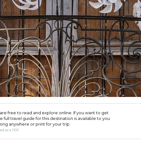
are free to read and explore online. If you want to get
full travel guide for this destination is available to you
long anywhere or print for your trip.​
ded as a PDF.