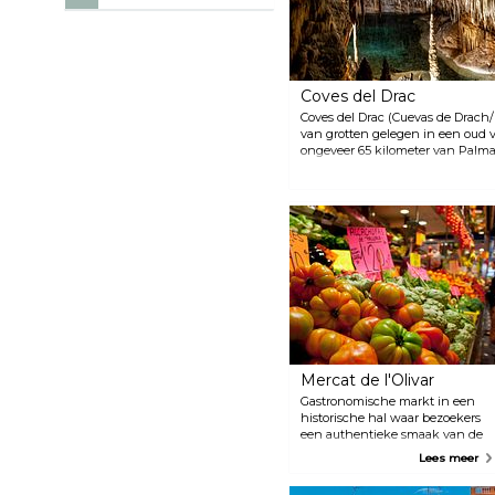
Coves del Drac
Coves del Drac (Cuevas de Drach
van grotten gelegen in een oud v
ongeveer 65 kilometer van Palma
indrukwekkende complex met dui
en een prachtig ondergronds me
een uur en omvatten een boottoc
einde van de tour maakt een kla
setting compleet.
Mercat de l'Olivar
Gastronomische markt in een
historische hal waar bezoekers
een authentieke smaak van de
Balearen kunnen proeven in
Lees meer
een levendige sfeer. Hier
verkopen lokale verkopers van