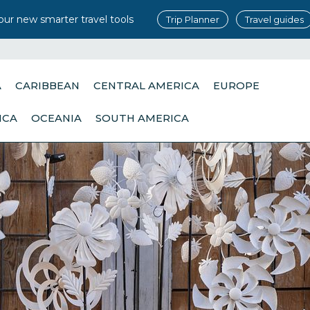
our new smarter travel tools
Trip Planner
Travel guides
A
CARIBBEAN
CENTRAL AMERICA
EUROPE
ICA
OCEANIA
SOUTH AMERICA