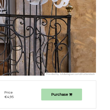
Provided by:
tolobalaguer.com/shutterstock
Price
Purchase
€4,95