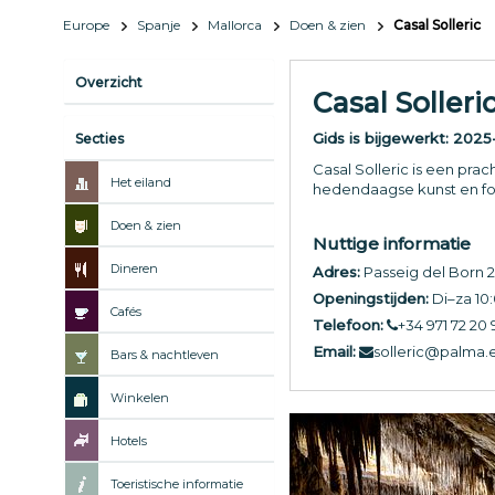
Europe
Spanje
Mallorca
Doen & zien
Casal Solleric
Overzicht
Casal Solleri
Gids is bijgewerkt:
2025
Secties
Casal Solleric is een pra
Het eiland
hedendaagse kunst en foto
Doen & zien
Nuttige informatie
Dineren
Adres:
Passeig del Born 2
Openingstijden:
Di–za 10:
Cafés
Telefoon:
+34 971 72 20 
Email:
solleric@palma.
Bars & nachtleven
Winkelen
Hotels
Toeristische informatie