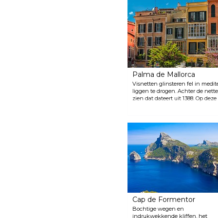
kaas tot zeevruchten tot gebak
en bereide gerechten.
Palma de Mallorca
Visnetten glinsteren fel in medit
liggen te drogen. Achter de nett
zien dat dateert uit 1388. Op dez
hun koffie nipt, werd in de midd
handel in het Middellandse Zeeg
eiland is een bruisende stad. Het
iedereen die het bezoekt.
Cap de Formentor
Bochtige wegen en
indrukwekkende kliffen, het