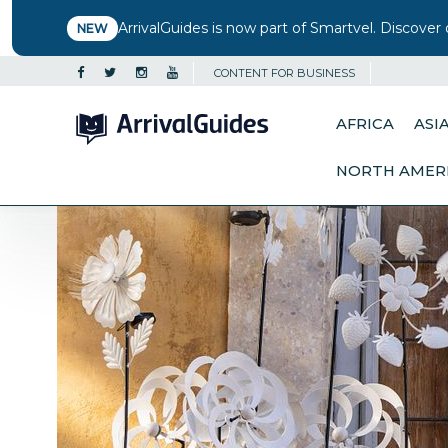
ArrivalGuides is now part of Smartvel. Discover 
NEW
CONTENT FOR BUSINESS
AFRICA
ASI
NORTH AMER