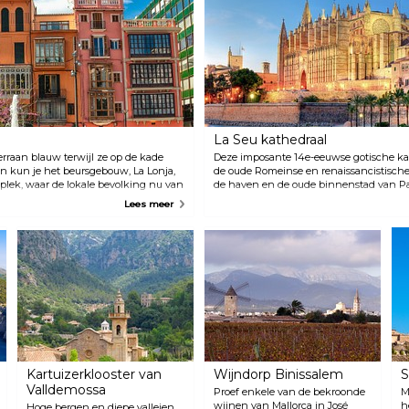
La Seu kathedraal
erraan blauw terwijl ze op de kade
Deze imposante 14e-eeuwse gotische ka
en kun je het beursgebouw, La Lonja,
de oude Romeinse en renaissancistische 
e plek, waar de lokale bevolking nu van
de haven en de oude binnenstad van P
eleeuwen het grootste deel van de
honderden jaren gebouwd op de ruïnes v
Lees meer
ebied bedreven. De hoofdstad van het
stond. De beroemde Catalaanse architec
 verrast en maakt altijd indruk op
bij het restauratieproject in het begin 
project verliet vanwege een geschil met
architecturale wonder biedt adembenem
richtingen en is het perfecte startpunt
stad.
Kartuizerklooster van
Wijndorp Binissalem
S
Valldemossa
Proef enkele van de bekroonde
M
wijnen van Mallorca in José
h
Hoge bergen en diepe valleien