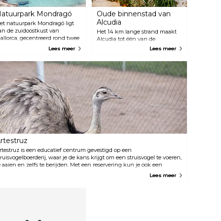
atuurpark Mondragó
Oude binnenstad van
Alcudia
et natuurpark Mondragó ligt
an de zuidoostkust van
Het 14 km lange strand maakt
allorca, gecentreerd rond twee
Alcudia tot één van de
rote baaien die bekend staan
populairste toeristische
Lees meer
Lees meer
m hun fijne witte
bestemmingen van het eiland,
andstranden en de
vooral onder gezinnen. Maar de
erbazingwekkende
stad heeft ook een mooie oude
urkooisblauwe zee. Het
binnenstad met pittoreske
ierenleven in natuurpark
smalle kronkelende straatjes en
ondragó is zeer gevarieerd en
prachtige oude gebouwen, die
et is ook een goede plek om
een echt gevoel geven van het
rekvogels te zien.
leven van vroeger.
rtestruz
rtestruz is een educatief centrum gevestigd op een
truisvogelboerderij, waar je de kans krijgt om een struisvogel te voeren,
e aaien en zelfs te berijden. Met een reservering kun je ook een
igantisch ei, wat vlees of andere lekkernijen barbecueën. Struisvogels
Lees meer
ijn erg nieuwsgierig en leuk, dus kom ze bezoeken en kom alles te
eten over hun spectaculaire wereld!