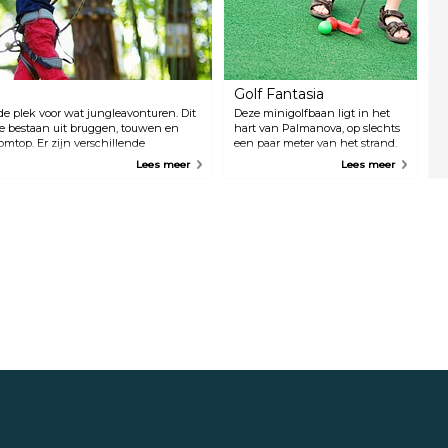
Golf Fantasia
 de plek voor wat jungleavonturen. Dit
Deze minigolfbaan ligt in het
ie bestaan uit bruggen, touwen en
hart van Palmanova, op slechts
mtop. Er zijn verschillende
een paar meter van het strand.
e, dus iedereen vanaf 4 jaar vindt er
Drie verschillende
Lees meer
Lees meer
minigolfbanen met 18 holes met
watervallen en obstakels, en een
snack- en cocktailbar, maken
het een gemakkelijke keuze
voor een middagactiviteit.