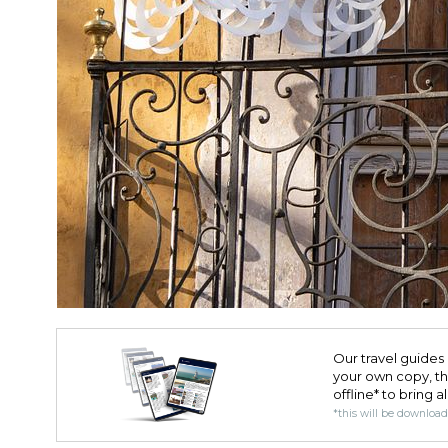
Our travel guides 
your own copy, the 
offline* to bring a
*this will be downloa