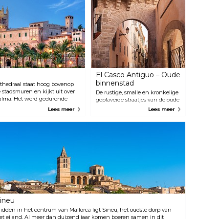
kunt genieten van een maaltijd
met een fantastisch uitzicht.
El Casco Antiguo – Oude
binnenstad
thedraal staat hoog bovenop
stadsmuren en kijkt uit over
De rustige, smalle en kronkelige
alma. Het werd gedurende
geplaveide straatjes van de oude
an de moskee die er ooit
binnenstad weerspiegelen
Lees meer
Lees meer
t Antoni Gaudí was betrokken
eeuwenlange zeevaart,
van de 20e eeuw, hoewel hij het
intercontinentale handel en
 de aannemer. Dit prachtige
interculturele ontmoetingen.
ende uitzichten in alle
Dwaal door deze middeleeuwse
 voor een wandeltocht door de
straten en ontdek hoge
traditionele Mallorcaanse
gebouwen, spectaculaire
pleinen, prachtige
binnenplaatsen en nog veel
meer historische schatten. Hier
vind je ook de meeste
toeristische attracties die je niet
ineu
mag missen, zoals de prachtige
idden in het centrum van Mallorca ligt Sineu, het oudste dorp van
kathedraal La Seu, het
et eiland. Al meer dan duizend jaar komen boeren samen in dit
Koninklijk Paleis van