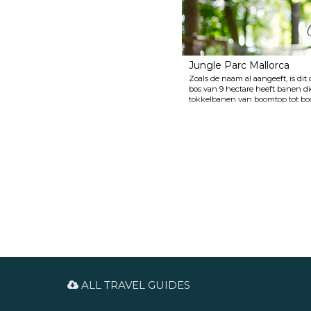
Jungle Parc Mallorca
Zoals de naam al aangeeft, is dit
bos van 9 hectare heeft banen d
tokkelbanen van boomtop tot boo
moeilijkheidsgraden en adrenalin
wel iets leuks om te doen.
ALL TRAVEL GUIDES