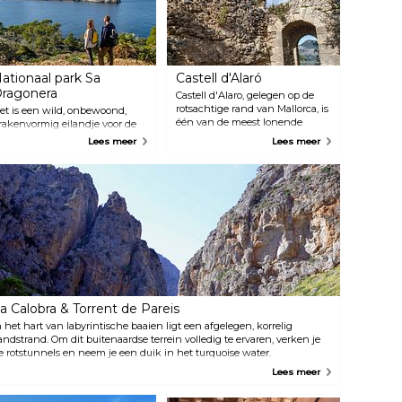
ationaal park Sa
Castell d'Alaró
ragonera
Castell d'Alaro, gelegen op de
rotsachtige rand van Mallorca, is
et is een wild, onbewoond,
één van de meest lonende
rakenvormig eilandje voor de
beklimmingen van het eiland.
ndrukwekkende zuidwestkust
Lees meer
Lees meer
Het wordt aanbevolen door
an Mallorca waar salamanders,
liefhebbers van geschiedenis en
ekko's en andere hagedissen
natuur. Deze ruïnes, een
even. Het is te bereiken met de
afbrokkelend kasteel,
eerboot vanuit Paguera of, voor
verschillende stenen
e avonturiers, per kajak! Volg
boogdeuren en muurresten zijn
e gemarkeerde paden om dit
het enige wat over is gebleven
ngerepte eiland te ontdekken.
van wat ooit het fort was van 9e-
et kristalheldere water nodigt
eeuwse christelijke krijgers.
it tot snorkelen.
Minder avontuurlijke bezoekers
kunnen naar boven rijden om
te genieten van het
a Calobra & Torrent de Pareis
adembenemende uitzicht over
bijna het hele eiland. Mocht je
n het hart van labyrintische baaien ligt een afgelegen, korrelig
er willen overnachten, fungeert
andstrand. Om dit buitenaardse terrein volledig te ervaren, verken je
Castell d'Alaró ook als
e rotstunnels en neem je een duik in het turquoise water.
gastenverblijf. Er is ook een
Lees meer
kleine bar en restaurant waar je
nieuwe energie kunt opdoen en