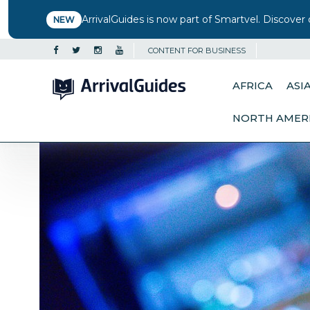
ArrivalGuides is now part of Smartvel. Discover 
NEW
CONTENT FOR BUSINESS
AFRICA
ASI
NORTH AMER