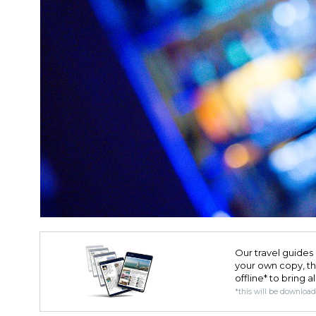
Our travel guides 
your own copy, the 
offline* to bring a
*this will be downloa