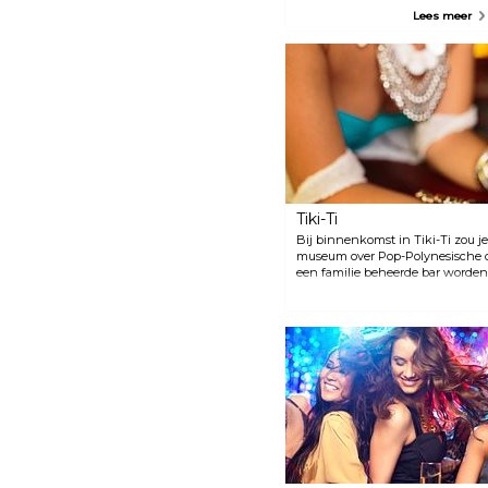
een vrij strikte dresscode. Geniet
Lees meer
van het uitzicht op de stad op
het penthouse op de 21e
verdieping met een cocktail of
ga de dansvloer op. Elevate biedt
een aantal bars en elegante
VIP-/privézitplaatsen, waaronder
afgelegen ruimtes met sfeervolle
achtergrondmuziek.
Tiki-Ti
Bij binnenkomst in Tiki-Ti zou 
museum over Pop-Polynesische c
een familie beheerde bar worden
van over de hele wereld tentoong
tropische drankjes in een heel kl
maar liefst 94 tropische drankj
nergens anders te vinden zijn.