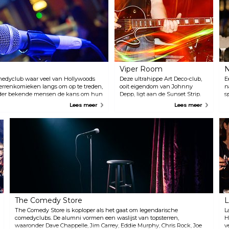
Viper Room
N
medyclub waar veel van Hollywoods
Deze ultrahippe Art Deco-club,
E
rrenkomieken langs om op te treden,
ooit eigendom van Johnny
n
nder bekende mensen de kans om hun
Depp, ligt aan de Sunset Strip.
s
Het staat bekend om zijn
e
Lees meer
Lees meer
muziek, zowel live als
e
opgenomen, en om zijn
d
verrassende optredens van
v
beroemdheden. Drankjes zijn
w
wat duur, maar elke cent waard.
v
Bekijk de kalender op hun site
v
voor aankomende shows.
l
The Comedy Store
L
The Comedy Store is koploper als het gaat om legendarische
L
comedyclubs. De alumni vormen een waslijst van topsterren,
H
waaronder Dave Chappelle, Jim Carrey, Eddie Murphy, Chris Rock, Joe
v