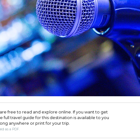
are free to read and explore online. If you want to get
full travel guide for this destination is available to you
long anywhere or print for your trip.​
ded as a PDF.