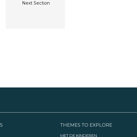
C
Next Section
d
m
S
THEMES TO EXPLORE
MET DE KINDEREN