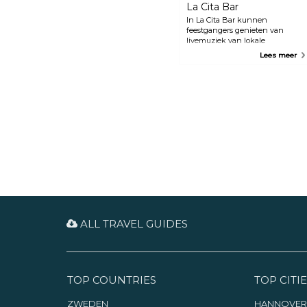
La Cita Bar
In La Cita Bar kunnen
feestgangers genieten van
livemuziek van lokale
underground- en
Lees meer
indierockbands, evenals
wekelijkse dj's die latin- en
dansmuziek spelen. Deze relaxte
dansclub biedt ook een
buitenterras.
ALL TRAVEL GUIDES
TOP COUNTRIES
TOP CITIE
ZWEDEN
HANNOVER