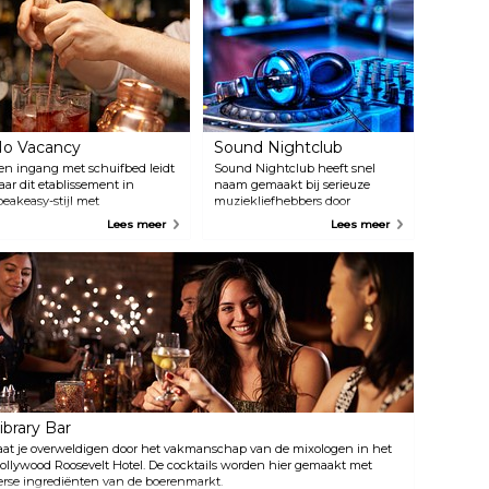
o Vacancy
Sound Nightclub
en ingang met schuifbed leidt
Sound Nightclub heeft snel
aar dit etablissement in
naam gemaakt bij serieuze
peakeasy-stijl met
muziekliefhebbers door
ntertainment in burlesque-stijl
vooraanstaande acts aan te
Lees meer
Lees meer
n een inrichting die doet
bieden. De plek beschikt over
enken aan de vervlogen dagen
ultramoderne licht- en
an Hollywood. Laat de barman
geluidstechnologie. Je vindt
eten welke drankjes je lekker
deze club in het hart van
indt, en hij maakt het speciaal
Hollywood, vlak bij de
oor jou. Er wordt ook
Boulevard.
ivemuziek gehost.
ibrary Bar
aat je overweldigen door het vakmanschap van de mixologen in het
ollywood Roosevelt Hotel. De cocktails worden hier gemaakt met
erse ingrediënten van de boerenmarkt.