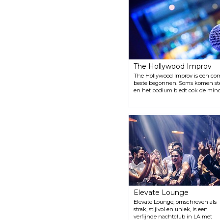
The Hollywood Improv
The Hollywood Improv is een co
beste begonnen. Soms komen ste
en het podium biedt ook de mi
talenten te tonen.
Elevate Lounge
Elevate Lounge, omschreven als
strak, stijlvol en uniek, is een
verfijnde nachtclub in LA met