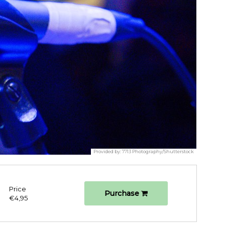
Provided by:
7713 Photography/Shutterstock
Price
Purchase
€4,95