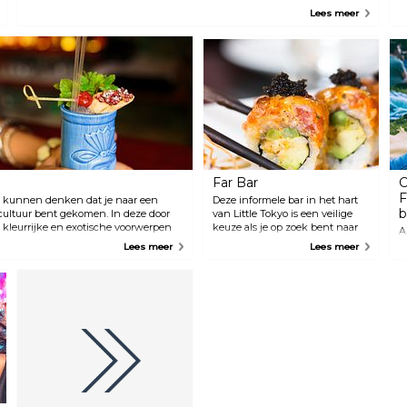
Rogan, wijlen Robin Williams, en de lijst gaat maar door. De entreeprijs
Lees meer
is redelijk, vooral gezien het feit dat elke show verschillende acts van
beroemdheden en opkomende strips bevat. Let op: er geldt een
bestelbeleid van “minimaal twee drankjes”. Naast de locatie in
Hollywood is er nu nog een locatie in La Jolla.
Far Bar
C
F
je kunnen denken dat je naar een
Deze informele bar in het hart
b
ultuur bent gekomen. In deze door
van Little Tokyo is een veilige
 kleurrijke en exotische voorwerpen
keuze als je op zoek bent naar
A
esteld. Hier kun je genieten van
een drankje en diner. Verwacht
b
Lees meer
Lees meer
eine maar gezellige bar. Hier worden
een Aziatisch fusionmenu en
C
es aangeboden, waarvan de meeste
probeer zeker de wasabi-friet.
o
F
j
d
h
g
b
s
s
p