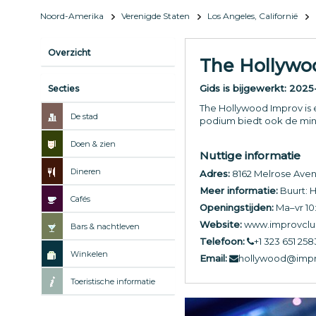
Noord-Amerika
Verenigde Staten
Los Angeles, Californië
Overzicht
The Hollywo
Gids is bijgewerkt:
2025-
Secties
The Hollywood Improv is
De stad
podium biedt ook de min
Doen & zien
Nuttige informatie
Dineren
Adres:
8162 Melrose Aven
Meer informatie:
Buurt: 
Cafés
Openingstijden:
Ma–vr 10:
Website:
www.improvclu
Bars & nachtleven
Telefoon:
+1 323 651 258
Winkelen
Email:
hollywood@imp
Toeristische informatie