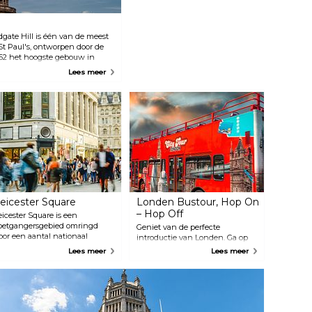
dgate Hill is één van de meest
t Paul's, ontworpen door de
1962 het hoogste gebouw in
et touchscreen of volg een
Lees meer
over het beroemde interieur.
pering Gallery en probeer de
 vervolgen naar de Golden
dt beloond met een
 kunt ook afdalen naar de
elangrijke historische figuren
eicester Square
Londen Bustour, Hop On
– Hop Off
eicester Square is een
oetgangersgebied omringd
Geniet van de perfecte
oor een aantal nationaal
introductie van Londen. Ga op
elangrijke bioscopen met
avontuur met Big Bus Tours.
Lees meer
Lees meer
nkele van de grootste
Met onze non-stop
chermen van de stad, evenals
sightseeingtour door Londen
en verscheidenheid aan
kun je met gemak de sfeer van
estaurants. Het Odeon Leicester
de stad opsnuiven. Ontspan en
quare, Empire en Leicester
geniet van fascinerende feiten
quare worden vaak gebruikt
over de rijke cultuur en