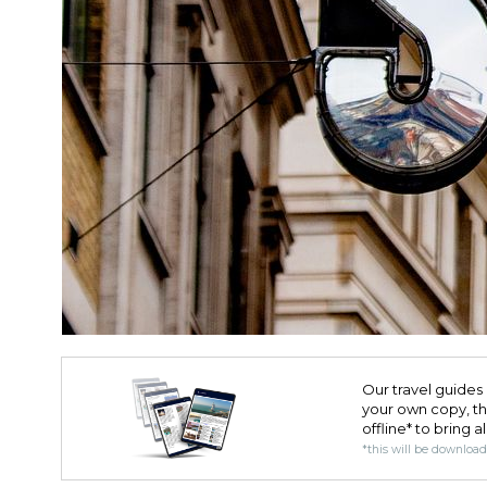
Our travel guides 
your own copy, the 
offline* to bring a
*this will be downloa