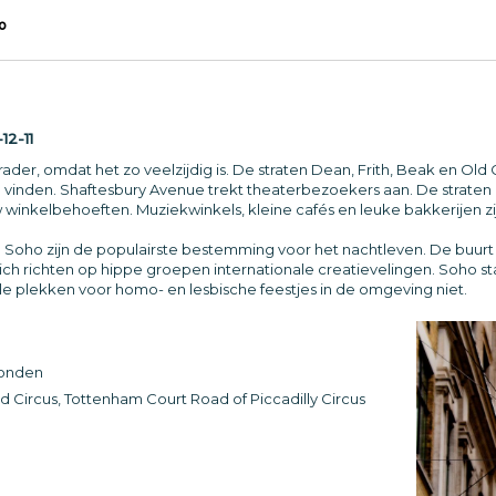
o
12-11
ader, omdat het zo veelzijdig is. De straten Dean, Frith, Beak en Ol
 te vinden. Shaftesbury Avenue trekt theaterbezoekers aan. De strat
ouw winkelbehoeften. Muziekwinkels, kleine cafés en leuke bakkerijen z
 Soho zijn de populairste bestemming voor het nachtleven. De buurt
 zich richten op hippe groepen internationale creatievelingen. Soho
e plekken voor homo- en lesbische feestjes in de omgeving niet.
Londen
 Circus, Tottenham Court Road of Piccadilly Circus