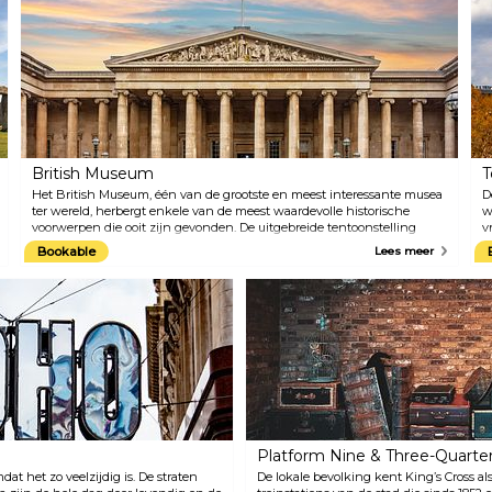
het gebouw verwelkomd,
h
voordat ze bij de staatsopening
r
van het parlement in de
v
voetsporen treden van de
o
koning. Bewonder de
p
Victoriaanse pracht van de Lords
b
Chamber en bekijk de
M
beroemde groene banken in de
v
Commons Chamber.
3
Audiogidsen en rondleidingen
b
British Museum
T
zijn beschikbaar in het Engels,
Frans, Duits, Italiaans, Spaans,
Het British Museum, één van de grootste en meest interessante musea
D
Russisch en Mandarijn.
ter wereld, herbergt enkele van de meest waardevolle historische
w
voorwerpen die ooit zijn gevonden. De uitgebreide tentoonstelling
v
omvat de Steen van Rosetta, Assyrische schatten, Egyptische
o
Bookable
Lees meer
mummies en het spectaculair verlichte Grote Hof van het museum,
v
waar je het nieuwe restaurant van het museum kunt vinden. Dit
v
restaurant is een ideale plek om een 'afternoon tea' te drinken onder
v
het spectaculaire dak van de rechtbank. Gratis rondleidingen door het
museum en gidsen zijn ook beschikbaar. De rondleidingen worden
geleid door deskundige experts in hun vakgebied. Loop deze
geweldige leerkans niet mis.
Platform Nine & Three-Quarte
at het zo veelzijdig is. De straten
De lokale bevolking kent King’s Cross al