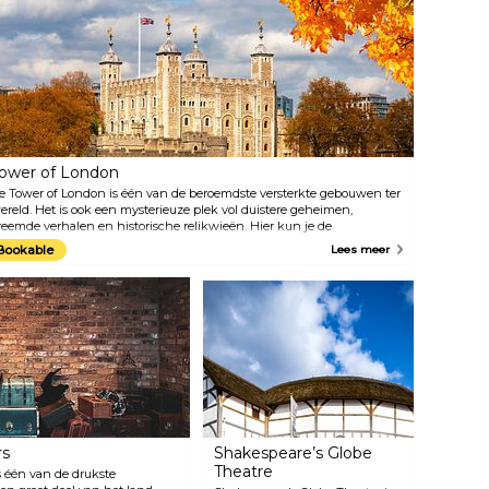
oofdstad. Een volledige rotatie
en luister naar het vermakelijke
ond het observatiewiel in één
live commentaar terwijl je langs
an de glazen capsules duurt
bezienswaardigheden zoals de
ngeveer 30 minuten en is zo
Shakespeare's Globe, Tower
opulair dat het elk jaar meer
Bridge en de Tower of London
ezoekers ontvangt dan de Taj
komt.
ahal en de Grote Piramides
an Gizeh. En als je eenmaal de
60 graden rond bent geweest,
egrijp je waarom.
ower of London
e Tower of London is één van de beroemdste versterkte gebouwen ter
ereld. Het is ook een mysterieuze plek vol duistere geheimen,
reemde verhalen en historische relikwieën. Hier kun je de
nschatbare kroonjuwelen bewonderen, het middeleeuwse paleis
Bookable
Lees meer
erkennen, de beruchte Bloody Tower bezoeken en een rondleiding
olgen met een Yeoman Warder om meer te weten te komen over de
ele executies die hier plaatsvonden.
rs
Shakespeare’s Globe
Theatre
s één van de drukste