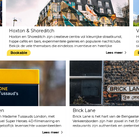
Rembrandt, Vermeer, Turner,
v
Monet of Van Gogh.
z
H
t
w
v
Hoxton & Shoreditch
V
o
o
Hoxton en Shoreditch zijn creatieve centra vol kleurrijke straatkunst,
H
C
hippe cafés en bars, experimentele galeries en populaire nachtclubs.
c
n
Bekijk de vele themabars die eindeloos inventieve en heerlijke
s
P
gerechten serveren uit een lange lijst van wereldkeukens. Vintage- en
C
Bookable
Lees meer
I
designwinkels zijn er in overvloed.
d
w
i
f
v
v
en
Brick Lane
 in Madame Tussauds London, met
Brick Lane is het hart van de Bengaal
vel Super Heroes 4D-filmervaring en
Verkeersborden zijn hier zowel in het En
ngelooflijk levensechte wassenbeelden
restaurants zijn authentiek en pretentie
onen uit de hele geschiedenis
restaurants zoals Bengal Village, Aladi
Lees meer
tepunt. Van Johnny Depp en One
Star Lanes zijn hier te vinden. Beigel Ba