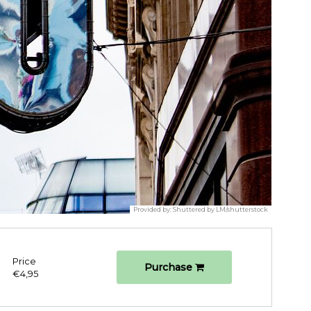
Provided by:
Shuttered by LM/shutterstock
Price
Purchase
€4,95