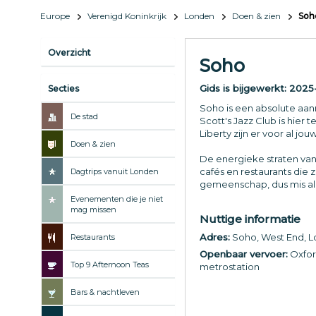
Europe
Verenigd Koninkrijk
Londen
Doen & zien
Soh
Overzicht
Soho
Gids is bijgewerkt:
2025-
Secties
Soho is een absolute aanr
De stad
Scott's Jazz Club is hier
Liberty zijn er voor al j
Doen & zien
De energieke straten van
cafés en restaurants die
Dagtrips vanuit Londen
gemeenschap, dus mis all
Evenementen die je niet
mag missen
Nuttige informatie
Adres:
Soho, West End, 
Restaurants
Openbaar vervoer:
Oxford
Top 9 Afternoon Teas
metrostation
Bars & nachtleven