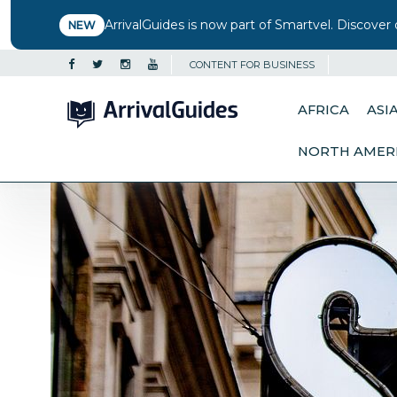
ArrivalGuides is now part of Smartvel. Discover 
NEW
CONTENT FOR BUSINESS
AFRICA
ASI
NORTH AMER