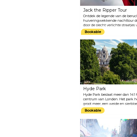
nieuws te ontdekken!
Jack the Ripper Tour
Ontdek de legende van de beruch
huiveringwekkende nachttour do
door de slecht verlichte straatje
verontrustende verhalen en com
Bookable
beruchte seriemoordenaars uit de
Victoriaans Londen tot leven k
VISION™ -projecties.
Hyde Park
Hyde Park beslaat meer dan 141 h
centrum van Londen. Het park h
groot meer, een weide en sierbl
programma van activiteiten en 
Bookable
schaatsen, fietsen, zwemmen en 
kijken zijn onder andere de Serpe
Achillesbeeld, de Diana Memorial