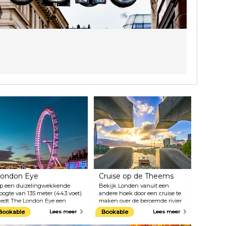
ondon Eye
Cruise op de Theems
p een duizelingwekkende
Bekijk Londen vanuit een
oogte van 135 meter (443 voet)
andere hoek door een cruise te
iedt The London Eye een
maken over de beroemde rivier
rachtig uitzicht op de
de Theems. Rijd langs enkele
Bookable
Lees meer
Bookable
Lees meer
eroemdste
van de topattracties van Londen,
ezienswaardigheden van de
van Westminster tot Greenwich,