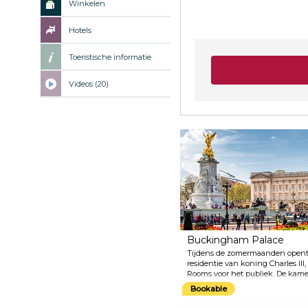
Winkelen
Hotels
Toeristische informatie
Videos (20)
Buckingham Palace
Tijdens de zomermaanden opent 
residentie van koning Charles III
Rooms voor het publiek. De kame
decor voor vele officiële koninkl
Bookable
enkele van de mooiste schatten u
schilderijen, sculpturen en mooi