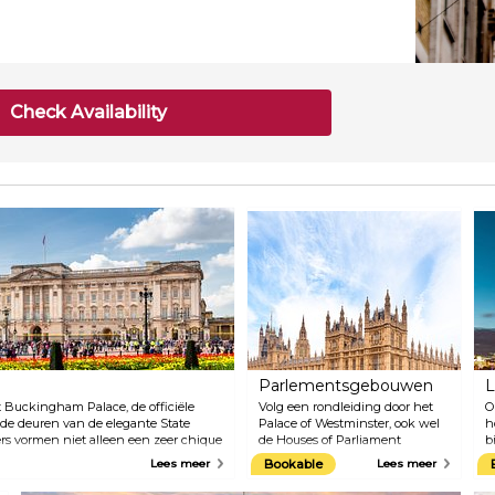
Check Availability
Parlementsgebouwen
L
Buckingham Palace, de officiële
Volg een rondleiding door het
O
, de deuren van de elegante State
Palace of Westminster, ook wel
h
rs vormen niet alleen een zeer chique
de Houses of Parliament
b
ijke verlovingen, maar bevatten ook
genoemd, en ervaar 1000 jaar
p
Lees meer
Bookable
Lees meer
it de Royal Collection, waaronder
geschiedenis. Bezoekers
b
e Franse meubels.
worden via Westminster Hall in
b