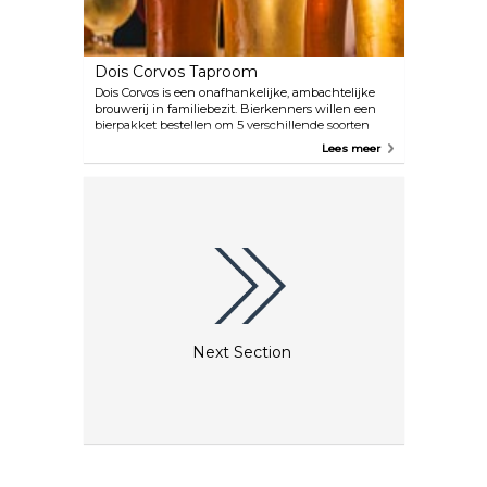
Dois Corvos Taproom
Dois Corvos is een onafhankelijke, ambachtelijke
brouwerij in familiebezit. Bierkenners willen een
bierpakket bestellen om 5 verschillende soorten
brouwsels te proberen. Kleine hapjes en snacks zijn
Lees meer
uitstekend, deel ze met je vrienden, en misschien
zie je zelfs een wedstrijd van Benfica.
Next Section