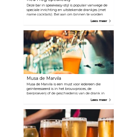
Deze bar in speakeasy-stijl is populair vanwege de
speciale inrichting en uitstekende drankjes (met
name cocktails). Bel aan om binnen te worden
gelaten.
Lees meer
Musa de Marvila
Musa de Marvila is een must voor iedereen die
geïnteresseerd is in het brouwproces, de
bierproeverij of de geschiedenis van de drank in
Portugal. Er wordt ook eten geserveerd. In de
Lees meer
brouwerij worden vaak ook evenementen en
feesten gehouden.