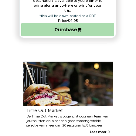
destination is available to you offline* to
bring along anywhere or print for your
trip.​
*this will be downloaded as a PDF.
Price
€4,95
Purchase
Time Out Market
De Time Out Market is opgericht door een team van
journalisten en biedt een goed samengestelde
selectie van meer dan 20 restaurants, 8 bars, een
poppodium en marktverkopers, “allemaal met het
Lees meer
allerbeste in Lissabon”. De markt bevindt zich in