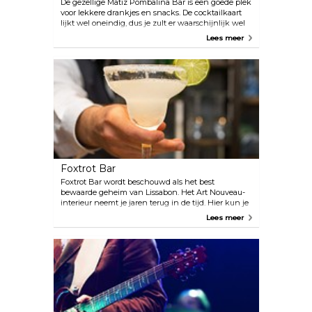
De gezellige Matiz Pombalina Bar is een goede plek
voor lekkere drankjes en snacks. De cocktailkaart
lijkt wel oneindig, dus je zult er waarschijnlijk wel
één vinden die je aanspreekt.
Lees meer
Foxtrot Bar
Foxtrot Bar wordt beschouwd als het best
bewaarde geheim van Lissabon. Het Art Nouveau-
interieur neemt je jaren terug in de tijd. Hier kun je
tot in de kleine uurtjes eten, want de keuken is tot
Lees meer
laat open.