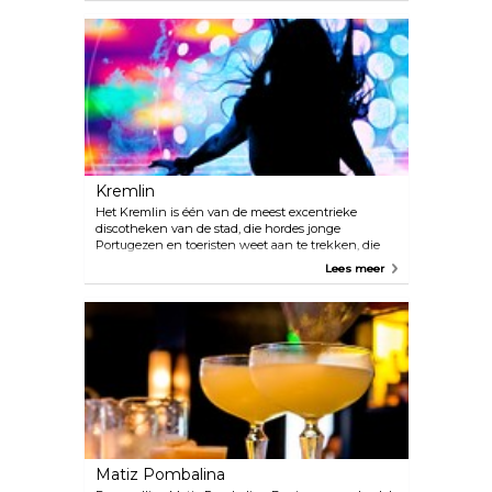
een gigantisch pakhuis, altijd druk en zeker leuk
om te bezoeken. Ze bieden ook kookcursussen,
livemuziek en andere speciale evenementen aan.
Als bewijs van het succes zijn Time Out Markets
geopend op verschillende locaties over de hele
wereld.
Kremlin
Het Kremlin is één van de meest excentrieke
discotheken van de stad, die hordes jonge
Portugezen en toeristen weet aan te trekken, die
dansen op Techno en Acid House. Het werd eerder
Lees meer
uitgeroepen tot één van de beste clubs van Europa.
Matiz Pombalina