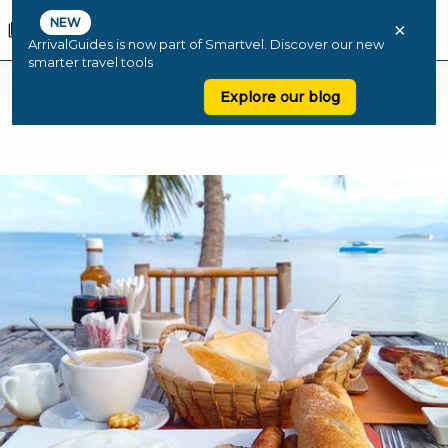
NEW
×
ArrivalGuides is now part of Smartvel. Discover our new
smarter travel tools
Explore our blog