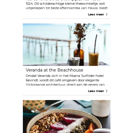
1024. Dit schilderachtige kleine theewinkeltje, ooit
uitgeroepen tot beste afternoontea van Hawaï, biedt
je de perfecte Engelse thee-ervaring met een
Lees meer
Hawaïaans tintje. Terwijl ze je thee bereiden,
waarom zou je dan niet alles uit de kast halen en
een hoed en een boa met veren kiezen om te
genieten van de eigenzinnige en leuke sfeer?
Veranda at the Beachhouse
Omdat Veranda zich in het Moana Surfrider hotel
bevindt, wordt dit café omgeven door elegante
Victoriaanse architectuur, direct aan de oevers van
Waikiki. Leun achterover en geniet van het ontbijt,
Lees meer
de lunch of de klassieke afternoontea in de
schaduw van een imposante banyanboom, en je
dag had niet beter kunnen beginnen.