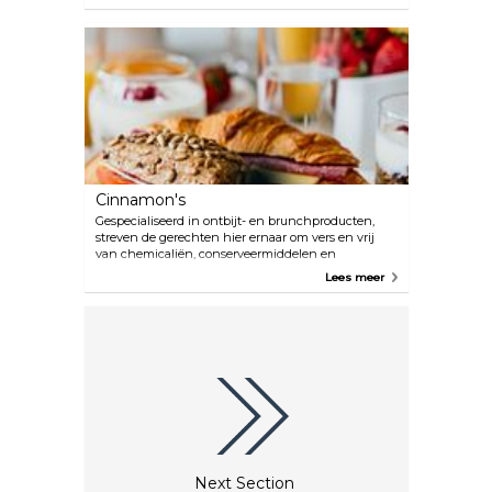
Hoewel hun sfeer je uitnodigt om te blijven, bouw
(ook) je eigen bento (=afhaalportie) en ga niet weg
zonder hun beroemde krokante en malse
knoflookkip te proberen, je zult niet teleurgesteld
zijn.
Cinnamon's
Gespecialiseerd in ontbijt- en brunchproducten,
streven de gerechten hier ernaar om vers en vrij
van chemicaliën, conserveermiddelen en
additieven te zijn, waardoor gezonde en
Lees meer
uitgebalanceerde maaltijden worden geboden.
Hoewel de naam zoete lekkernijen impliceert, vind
je ook hartige gerechten op hun menu.
Next Section