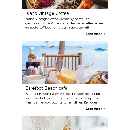
Island Vintage Coffee
Island Vintage Coffee Company heeft 100%
gastronomische Kona koffie, dus ze bevatten alleen
de beste koffiebonen die zijn gekozen uit
vulkanische bodems van Hawaï. Terwijl het
Lees meer
drinken van een kopje koffie bijna verplicht is, zal
het proberen van hun smakelijke poké- en açai
bowls en hun sandwiches ook je verblijf (en dag)
verrijken.
Barefoot Beach café
Barefoot Beach is een veilige gok voor het ontbijt,
vooral als het gaat om het nadenken over je budget.
Maar ga hier ook voor lunch en diner. Ze liggen
direct aan het strand en serveren niet alleen
Lees meer
geweldige menu's, maar ook een geweldige sfeer,
ondersteund door tiki-fakkels na het vallen van de
avond.