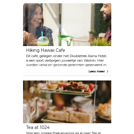
Hiking Hawaii Cafe
Dit café, gelegen onder het Doubletree Alana Hotel,
is een soort verborgen juweeltje van Waikiki. Hier
worden verse en gezonde gerechten geserveerd in
een relaxte en vriendelijke sfeer. Dit is een
Lees meer
geweldige plek om je dag te beginnen voordat je
naar buiten gaat. Op hun menu vind je ook
zuivelvrije dranken en veganistische snacks.
Tea at 1024
Voor een unieke thee-ervaring ga je naar Tea at