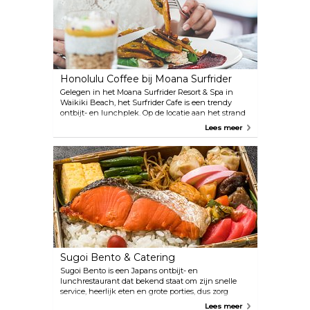
Honolulu Coffee bij Moana Surfrider
Gelegen in het Moana Surfrider Resort & Spa in
Waikiki Beach, het Surfrider Cafe is een trendy
ontbijt- en lunchplek. Op de locatie aan het strand
serveren ze gezonde gerechten en op de kaart vind
Lees meer
je een verscheidenheid aan koffiespecialiteiten,
fruitschalen van het eiland, salades, vers bereide
lunchgerechten en sandwiches.
Sugoi Bento & Catering
Sugoi Bento is een Japans ontbijt- en
lunchrestaurant dat bekend staat om zijn snelle
service, heerlijk eten en grote porties, dus zorg
ervoor dat je honger hebt als je hier binnenloopt.
Lees meer