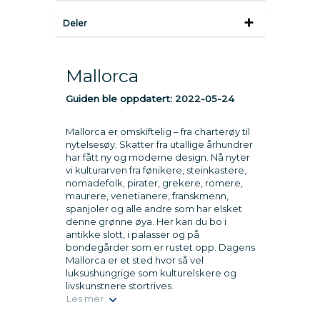
Deler
Mallorca
Guiden ble oppdatert:
2022-05-24
Mallorca er omskiftelig – fra charterøy til
nytelsesøy. Skatter fra utallige århundrer
har fått ny og moderne design. Nå nyter
vi kulturarven fra fønikere, steinkastere,
nomadefolk, pirater, grekere, romere,
maurere, venetianere, franskmenn,
spanjoler og alle andre som har elsket
denne grønne øya. Her kan du bo i
antikke slott, i palasser og på
bondegårder som er rustet opp. Dagens
Mallorca er et sted hvor så vel
luksushungrige som kulturelskere og
livskunstnere stortrives.
Les mer