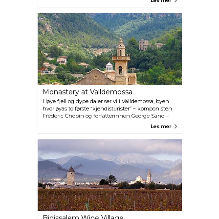
Les mer
fotografere.
Monastery at Valldemossa
Høye fjell og dype daler ser vi i Valldemossa, byen
hvor øyas to første “kjendisturister” – komponisten
Frédéric Chopin og forfatterinnen George Sand –
bodde i 1838. Alle munkecellene ligger på rekke,
Les mer
med egen utgang til de blomstrende magnoliaene i
den terrasserte hagen og en fantastisk utsikt over
dalen.
Binissalem Wine Village