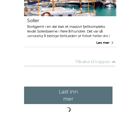
Soller
Bortgjemt i en dal bak et massivt fjellkompleks
levde Sollerboerne i flere århundrer. Det var så
vanskelig å bestige fjellkjeden at folket heller dro i
båt til Palma. Og når de først var ute i båt, hvorfor
Les mer
ikke dra til Frankrike? Soller ble trespråklig –
mallorkansk, spansk og fransk. I 1911 ble det bygd
tunnel gjennom fjellet, og endelig kunne
Sollerboerne få kontakt med sin egen øy. Det
Tilbake til toppen
praktfulle lille toget eksisterer fremdeles i dag.
Last inn
mer