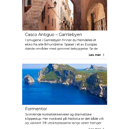
Casco Antiguo – Gamlebyen
I smugene i Gamlebyen finner du fremdeles et
ekko fra alle århundrene. Spaser i et av Europas
største områder med gammel bebyggelse. Se de
staselige palassene, besøk designhotellene og
Les mer
barene.
Formentor
Svimlende korketrekkerveier og dramatiske
klippestup. Her nordvest på Mallorca er det både vilt
og vakkert. På utsiktsplassene langs veien trenger
folk, med gåsehud på armene, seg sammen for å