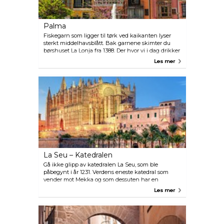
Palma
Fiskegarn som ligger til tørk ved kaikanten lyser
sterkt middelhavsblått. Bak garnene skimter du
børshuset La Lonja fra 1388. Der hvor vi i dag drikker
kaffe, drev Middelhavsområdet sin største handel i
Les mer
middelalderen. Allerede i år 123 før Kristus døpte
romerne byen, og kalte den Palmeria. Maurernes
navn på Palma ga navn til hele øya – Medina
Mayurka.
La Seu – Katedralen
Gå ikke glipp av katedralen La Seu, som ble
påbegynt i år 1231. Verdens eneste katedral som
vender mot Mekka og som dessuten har en
fantastisk Gaudí-baldakin. Kong Jaume l. brukte en
Les mer
av den gamle mauriske moskeens minareter som
klokketårn i bygget sitt.