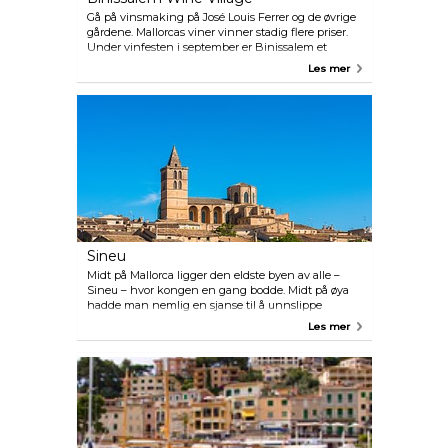
Gå på vinsmaking på José Louis Ferrer og de øvrige
gårdene. Mallorcas viner vinner stadig flere priser.
Under vinfesten i september er Binissalem et
eneste langbord med vin og mat.
Les mer
Sineu
Midt på Mallorca ligger den eldste byen av alle –
Sineu – hvor kongen en gang bodde. Midt på øya
hadde man nemlig en sjanse til å unnslippe
dersom øya ble erobret av pirater. I mer enn 1000 år
Les mer
har bøndene hver onsdag kommet hit med sine
kyr, okser, hester, sauer, hunder, esler, muldyr,
ender, høner og svaner.