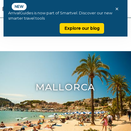
NEW
×
ArrivalGuides is now part of Smartvel. Discover our new
smarter travel tools
Explore our blog
MALLORCA