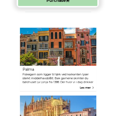
Purchase
Palma
Fiskegarn som ligger til tørk ved kaikanten lyser
sterkt middelhavsblått. Bak garnene skimter du
børshuset La Lonja fra 1388. Der hvor vi i dag drikker
kaffe, drev Middelhavsområdet sin største handel i
Les mer
middelalderen. Allerede i år 123 før Kristus døpte
romerne byen, og kalte den Palmeria. Maurernes
navn på Palma ga navn til hele øya – Medina
Mayurka.