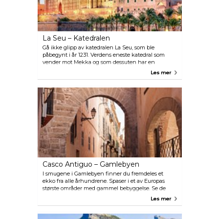
La Seu – Katedralen
Gå ikke glipp av katedralen La Seu, som ble
påbegynt i år 1231. Verdens eneste katedral som
vender mot Mekka og som dessuten har en
fantastisk Gaudí-baldakin. Kong Jaume l. brukte en
Les mer
av den gamle mauriske moskeens minareter som
klokketårn i bygget sitt.
Casco Antiguo – Gamlebyen
I smugene i Gamlebyen finner du fremdeles et
ekko fra alle århundrene. Spaser i et av Europas
største områder med gammel bebyggelse. Se de
staselige palassene, besøk designhotellene og
Les mer
barene.