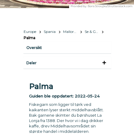
Provided by:
Boris Stroujko/Shutterstock.com
Europe
Spania
Mallorca
Se & Gjøre
Palma
Oversikt
Deler
Palma
Guiden ble oppdatert:
2022-05-24
Fiskegarn som ligger til tørk ved
kaikanten lyser sterkt middelhavsblått.
Bak garnene skimter du børshuset La
Lonja fra 1388. Der hvor vi i dag drikker
kaffe, drev Middelhavsområdet sin
største handel i middelalderen.