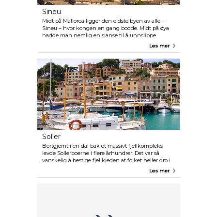
Sineu
Midt på Mallorca ligger den eldste byen av alle –
Sineu – hvor kongen en gang bodde. Midt på øya
hadde man nemlig en sjanse til å unnslippe
dersom øya ble erobret av pirater. I mer enn 1000 år
Les mer
har bøndene hver onsdag kommet hit med sine
kyr, okser, hester, sauer, hunder, esler, muldyr,
ender, høner og svaner.
Soller
Bortgjemt i en dal bak et massivt fjellkompleks
levde Sollerboerne i flere århundrer. Det var så
vanskelig å bestige fjellkjeden at folket heller dro i
båt til Palma. Og når de først var ute i båt, hvorfor
Les mer
ikke dra til Frankrike? Soller ble trespråklig –
mallorkansk, spansk og fransk. I 1911 ble det bygd
tunnel gjennom fjellet, og endelig kunne
Sollerboerne få kontakt med sin egen øy. Det
praktfulle lille toget eksisterer fremdeles i dag.