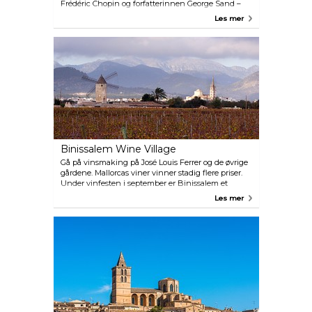
Frédéric Chopin og forfatterinnen George Sand –
bodde i 1838. Alle munkecellene ligger på rekke,
Les mer
med egen utgang til de blomstrende magnoliaene i
den terrasserte hagen og en fantastisk utsikt over
dalen.
Binissalem Wine Village
Gå på vinsmaking på José Louis Ferrer og de øvrige
gårdene. Mallorcas viner vinner stadig flere priser.
Under vinfesten i september er Binissalem et
eneste langbord med vin og mat.
Les mer