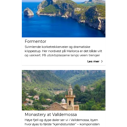
Formentor
Svimlende korketrekkerveier og dramatiske
klippestup. Her nordvest på Mallorca er det både vilt
og vakkert. På utsiktsplassene langs veien trenger
folk, med gåsehud på armene, seg sammen for å
Les mer
fotografere.
Monastery at Valldemossa
Høye fjell og dype daler ser vi i Valldemossa, byen
hvor øyas to første “kjendisturister” – komponisten