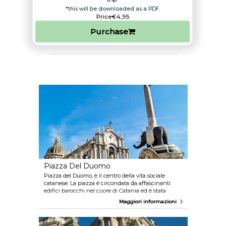
*this will be downloaded as a PDF.
Price
€4,95
Purchase
Piazza Del Duomo
Piazza del Duomo, è il centro della vita sociale
catanese. La piazza è circondata da affascinanti
edifici barocchi nel cuore di Catania ed è stata
dichiarata patrimonio dell'umanità dall'UNESCO. Al
Maggiori informazioni
centro della piazza si colloca la Fontana
dell'Elefante, il monumento simbolo di Ctania fatto
di pietra lavica,.