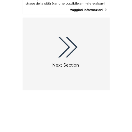
strade della città è anche possibile ammirare alcuni
splendidi capolavpori architettonici, in particolare i
Maggiori informazioni
muri stupendamente decorati dei Gradini della
Scala di Santa Maria, fiancheggiata da altri edifici
storici.
Next Section