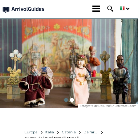
Fotografia di:
Dziurek/Shutterstock.com
Europa
Italia
Catania
Da fare e vedere