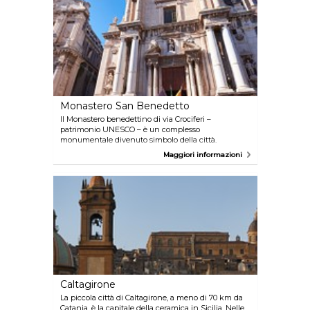
Monastero San Benedetto
Il Monastero benedettino di via Crociferi –
patrimonio UNESCO – è un complesso
monumentale divenuto simbolo della città.
Facilmente riconoscibile grazie all’arco, del 1704,
Maggiori informazioni
che unisce la badia piccola della Chiesa di San
Benedetto - capolavoro del barocco siciliano - con la
badia piccola, sede del MacS.
Caltagirone
La piccola città di Caltagirone, a meno di 70 km da
Catania, è la capitale della ceramica in Sicilia. Nelle