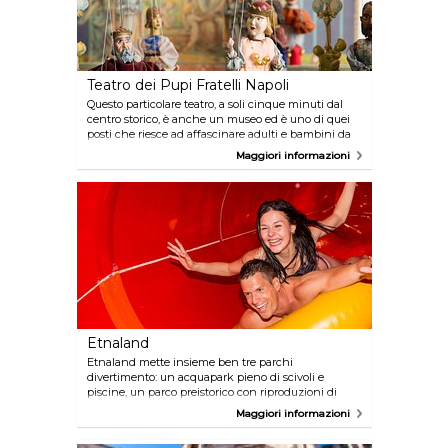
Teatro dei Pupi Fratelli Napoli
Questo particolare teatro, a soli cinque minuti dal
centro storico, è anche un museo ed è uno di quei
posti che riesce ad affascinare adulti e bambini da
generazioni. Il tema è ovviamente quello dei tipici
Maggiori informazioni
"pupi" siciliani, i quali i visitatori potranno imparare
ad usare, oltre che scoprire la loro storia. Se
desiderate assistere ad uno spettacolo ricordate di
controllare le date della pausa estiva.
Etnaland
Etnaland mette insieme ben tre parchi
divertimento: un acquapark pieno di scivoli e
piscine, un parco preistorico con riproduzioni di
dinosauri ed animali primitivi, ed un ultimo parco a
Maggiori informazioni
tema dove provare ogni tipo di giostra. Insomma,
questo è il luogo ideale per i bambini di tutte le età!