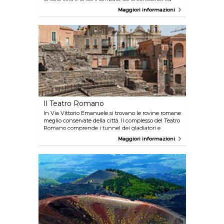
ammirati in tutto il mondo. Il museo in onore del
Maggiori informazioni
maestro, il Museo Cicico Belliniani, è uno dei più
interessanti di Catania.
Il Teatro Romano
In Via Vittorio Emanuele si trovano le rovine romane
meglio conservate della città. Il complesso del Teatro
Romano comprende i tunnel dei gladiatori e
l’auditorium dalla forma circolare, ed è circondati da
Maggiori informazioni
edifici di epoca posteriore. Venite a fare un tuffo nel
passato.