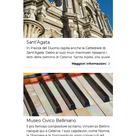
Sant’Agata
In Piazza del Duomo ospita anche la Cattedrale di
Sant’Agata. Dietro ai suoi muri marmorei riposano i
resti della patrona di Catania: Santa Agata, alla quale
ogni Febbraio viene dedicata la processione. Si
Maggiori informazioni
tratta di uno degli edifici più importanti di Catania.
Museo Civico Belliniano
Il più famoso compositore siciliano, Vincenzo Bellini
nacque qui a Catania. I suoi capolavori, come Norma,
la Straniera e la Sonnambula, sono conosciuti ed