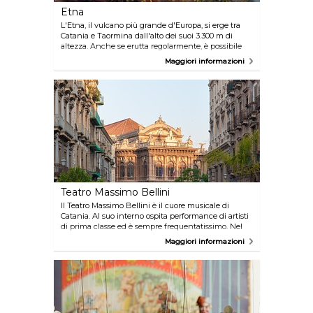
Etna
L'Etna, il vulcano più grande d'Europa, si erge tra
Catania e Taormina dall'alto dei suoi 3.300 m di
altezza. Anche se erutta regolarmente, è possibile
scalare questo splendido monte fino ad arrivare ai
Maggiori informazioni
suoi quattro crateri in tutta sicurezza grazie ad un
monitoraggio continuo. Catania è collegata con la
base dell'Etna via autobus.
Teatro Massimo Bellini
Il Teatro Massimo Bellini è il cuore musicale di
Catania. Al suo interno ospita performance di artisti
di prima classe ed è sempre frequentatissimo. Nel
caso (improbabile) in cui non troviate niente di
Maggiori informazioni
vostro gradimento sul programma, potete anche
solo visitare i meravigliosi interni risalenti ad oltre
un secolo fa grazie ai tour guidati.