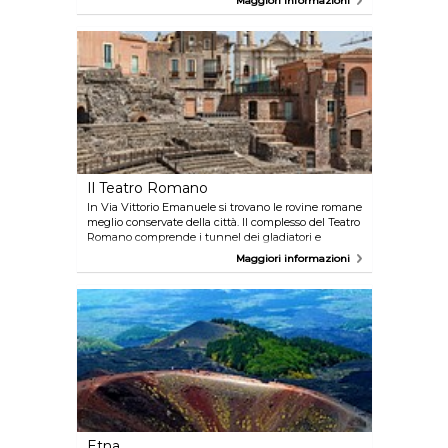
Maggiori informazioni
maestro, il Museo Cicico Belliniani, è uno dei più
interessanti di Catania.
Il Teatro Romano
In Via Vittorio Emanuele si trovano le rovine romane
meglio conservate della città. Il complesso del Teatro
Romano comprende i tunnel dei gladiatori e
l’auditorium dalla forma circolare, ed è circondati da
Maggiori informazioni
edifici di epoca posteriore. Venite a fare un tuffo nel
passato.
Etna