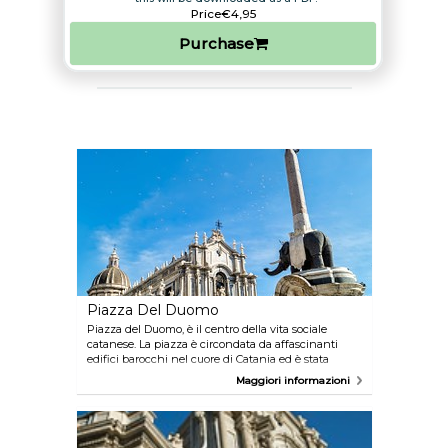
Price
€4,95
Purchase
Piazza Del Duomo
Piazza del Duomo, è il centro della vita sociale
catanese. La piazza è circondata da affascinanti
edifici barocchi nel cuore di Catania ed è stata
dichiarata patrimonio dell'umanità dall'UNESCO. Al
Maggiori informazioni
centro della piazza si colloca la Fontana
dell'Elefante, il monumento simbolo di Ctania fatto
di pietra lavica,.