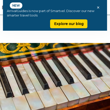
NEW
×
ArrivalGuides is now part of Smartvel. Discover our new
smarter travel tools
Explore our blog