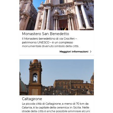
Monastero San Benedetto
Il Monastero benedettino di via Crociferi –
patrimonio UNESCO – è un complesso
monumentale divenuto simbolo della città.
Facilmente riconoscibile grazie all’arco, del 1704,
Maggiori informazioni
che unisce la badia piccola della Chiesa di San
Benedetto - capolavoro del barocco siciliano - con la
badia piccola, sede del MacS.
Caltagirone
La piccola città di Caltagirone, a meno di 70 km da
Catania, è la capitale della ceramica in Sicilia. Nelle
strade della città è anche possibile ammirare alcuni