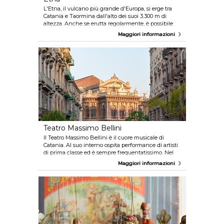
L'Etna, il vulcano più grande d'Europa, si erge tra
Catania e Taormina dall'alto dei suoi 3.300 m di
altezza. Anche se erutta regolarmente, è possibile
scalare questo splendido monte fino ad arrivare ai
Maggiori informazioni
suoi quattro crateri in tutta sicurezza grazie ad un
monitoraggio continuo. Catania è collegata con la
base dell'Etna via autobus.
Teatro Massimo Bellini
Il Teatro Massimo Bellini è il cuore musicale di
Catania. Al suo interno ospita performance di artisti
di prima classe ed è sempre frequentatissimo. Nel
caso (improbabile) in cui non troviate niente di
Maggiori informazioni
vostro gradimento sul programma, potete anche
solo visitare i meravigliosi interni risalenti ad oltre
un secolo fa grazie ai tour guidati.