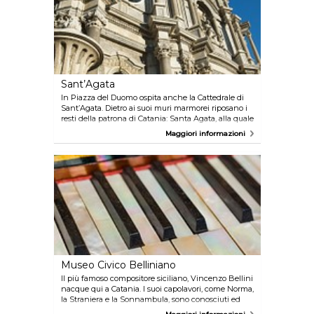
Sant’Agata
In Piazza del Duomo ospita anche la Cattedrale di
Sant’Agata. Dietro ai suoi muri marmorei riposano i
resti della patrona di Catania: Santa Agata, alla quale
ogni Febbraio viene dedicata la processione. Si
Maggiori informazioni
tratta di uno degli edifici più importanti di Catania.
Museo Civico Belliniano
Il più famoso compositore siciliano, Vincenzo Bellini
nacque qui a Catania. I suoi capolavori, come Norma,
la Straniera e la Sonnambula, sono conosciuti ed
ammirati in tutto il mondo. Il museo in onore del