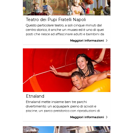
Teatro dei Pupi Fratelli Napoli
Questo particolare teatro, a soli cinque minuti dal
centro storico, è anche un museo ed è uno di quei
posti che riesce ad affascinare adulti e bambini da
generazioni. Il tema è ovviamente quello dei tipici
Maggiori informazioni
"pupi" siciliani, i quali i visitatori potranno imparare
ad usare, oltre che scoprire la loro storia. Se
desiderate assistere ad uno spettacolo ricordate di
controllare le date della pausa estiva.
Etnaland
Etnaland mette insieme ben tre parchi
divertimento: un acquapark pieno di scivoli e
piscine, un parco preistorico con riproduzioni di
dinosauri ed animali primitivi, ed un ultimo parco a
Maggiori informazioni
tema dove provare ogni tipo di giostra. Insomma,
questo è il luogo ideale per i bambini di tutte le età!