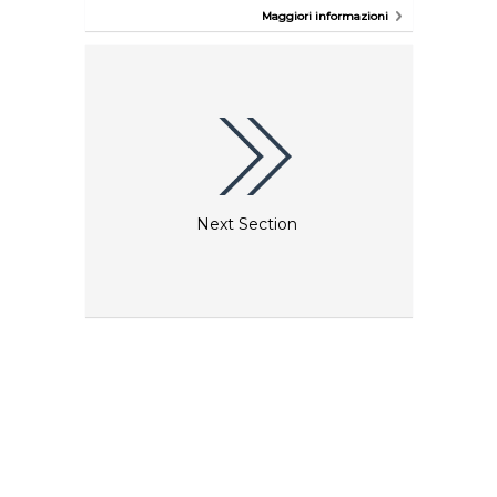
splendidi capolavpori architettonici, in particolare i
Maggiori informazioni
muri stupendamente decorati dei Gradini della
Scala di Santa Maria, fiancheggiata da altri edifici
storici.
Next Section