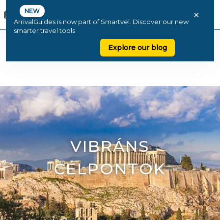
NEW
×
ArrivalGuides is now part of Smartvel. Discover our new
smarter travel tools
Explore our blog
VIBRÁNS
CÉLPONTOK