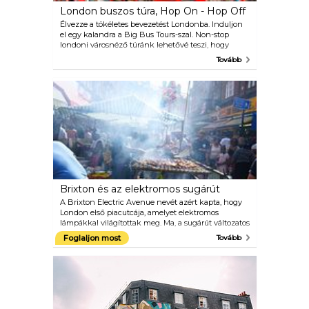
London buszos túra, Hop On - Hop Off
Élvezze a tökéletes bevezetést Londonba. Induljon
el egy kalandra a Big Bus Tours-szal. Non-stop
londoni városnéző túránk lehetővé teszi, hogy
könnyedén felszívja a város hangulatát. Pihenjen
Tovább
és élvezze a lenyűgöző tényeket London gazdag
kultúrájáról és drámai történelméről, amikor elhalad
híres nevezetességein és látnivalóin. És, kiválasztott
Red Tour buszokon, vegye fel a tippeket tapasztalt
útmutatóinkból, amelyek segítenek feltárni London
titkait és történeteit. Buszútvonalunkat gondosan
megterveztük annak biztosítása érdekében, hogy
London legjobb látnivalóit rögzítse, beleértve a Big
Ben-t is, a London Eye, Tower Bridge és a
Buckingham-palota.
Brixton és az elektromos sugárút
A Brixton Electric Avenue nevét azért kapta, hogy
London első piacutcája, amelyet elektromos
lámpákkal világítottak meg. Ma, a sugárút változatos
és választékos élelmiszerpiac, többnyire afrikai és
Foglaljon most
Tovább
karibi konyhára szakosodott. Az ételen kívül, a
terület vonzza az alku vadászokat kamerákat
keresve, audio berendezés, mindenféle háztartási
cikk, haj- és szépségápolási termékek és
szolgáltatások, parókák, halkereskedők, hentesek,
pékek, gyümölcs- és virágüzletek - megnevezed. A
Brixton Village a piac fedett árkádos területe, amely