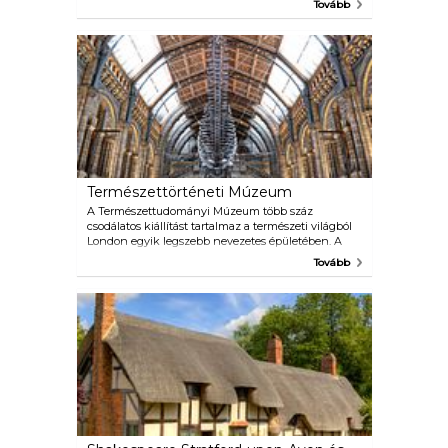
Tovább
hiteles zsemlét a BaoziInn Romilly Street-en,
kantoni kapcsokat, például sült kacsa rizsen a Café
TPT-ben, vagy dobja el a Gerrard"s Corner-t a
nosztalgia és az imádnivaló retro hangulat
nagylelkű részéért. Itt mindig van valami új
felfedezésre váró!
Természettörténeti Múzeum
A Természettudományi Múzeum több száz
csodálatos kiállítást tartalmaz a természeti világból
London egyik legszebb nevezetes épületében. A
legfontosabb események közé tartozik a népszerű
Tovább
dinoszauruszok galéria, a kék bálna modell és a
Cocoon mintaközpont különlegessége. Az
eseményeket és vitákat a Darwin Center
csúcstechnológiájú Attenborough Stúdióban
tartják, ahol lehetősége lesz találkozni fontos
tudósokkal.