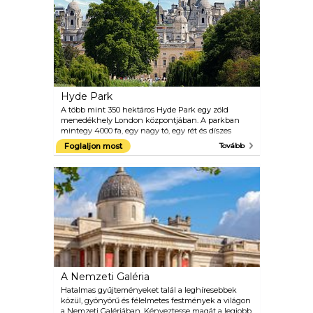
Suttogó Galériába, és próbáld ki az akusztikát.
Innen folytathatja az utat a kupola tetején lévő
Arany Galériába, ahol lélegzetelállító kilátással
jutalmazzák Londonra. Leereszkedhet a kriptába is,
ahol olyan fontos történelmi személyek
emlékműveit találja, mint például Lord Nelson
admirális.
Hyde Park
A több mint 350 hektáros Hyde Park egy zöld
menedékhely London központjában. A parkban
mintegy 4000 fa, egy nagy tó, egy rét és díszes
virágoskertek találhatók. A szálloda forgalmas
Foglaljon most
Tovább
programokat és rendezvényeket kínál, beleértve a
lovaglást is, korcsolyázás, kerékpározás, úszás és
csónakázás. A legfontosabb események közé
tartozik a Szerpentin-híd, az élet öröme szökőkút,
az Achilles-szobor, a Diana emlékkút és a
hangszóró sarka.
A Nemzeti Galéria
Hatalmas gyűjteményeket talál a leghíresebbek
közül, gyönyörű és félelmetes festmények a világon
a Nemzeti Galériában. Kényeztesse magát a legjobb