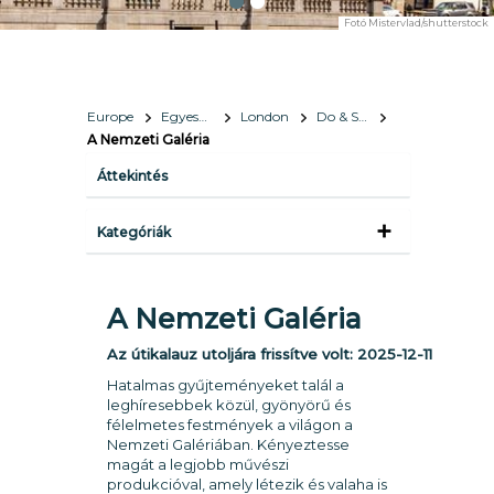
Fotó
Mistervlad/shutterstock
Europe
Egyesült Királyság
London
Do & See
A Nemzeti Galéria
Áttekintés
Kategóriák
A Nemzeti Galéria
Az útikalauz utoljára frissítve volt:
2025-12-11
Hatalmas gyűjteményeket talál a
leghíresebbek közül, gyönyörű és
félelmetes festmények a világon a
Nemzeti Galériában. Kényeztesse
magát a legjobb művészi
produkcióval, amely létezik és valaha is