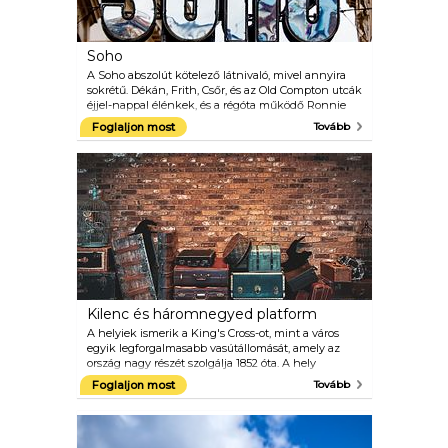
Soho
A Soho abszolút kötelező látnivaló, mivel annyira
sokrétű. Dékán, Frith, Csőr, és az Old Compton utcák
éjjel-nappal élénkek, és a régóta működő Ronnie
Scott Jazz Club itt található. A Shaftesbury Avenue
Foglaljon most
Tovább
vonzza a színházlátogatókat, míg Carnaby, Az
Oxford és a Regent utcák, valamint az ikonikus
Liberty áruház az Ön vásárlási igényeihez igazodik.
Zeneüzletek, kis kávézók és furcsa pékségek
vannak minden sarkon! Soho energikus utcái a
legnépszerűbb éjszakai élet célpontjai. A környék
továbbra is kissé rizikós hangulatot áraszt bárokkal,
kávézókkal és éttermekkel, amelyek a nemzetközi
kreatívok csípős tömegét szolgálják fel. Soho az
LMBTQA+közösség központjaként is ismert, ezért
ne hagyja ki a környék összes meleg és leszbikus
partiját.
Kilenc és háromnegyed platform
A helyiek ismerik a King's Cross-ot, mint a város
egyik legforgalmasabb vasútállomását, amely az
ország nagy részét szolgálja 1852 óta. A hely
nemzetközileg híressé vált, amikor Harry Potter az
Foglaljon most
Tovább
állomást a Roxfortba tartó vonatútján használta.
Készítsen egy képet egy kocsival, amely eltűnik a
téglafalban, és szerezzen néhány varázsló
emléktárgyat a Fazekas témájú ajándékboltból.