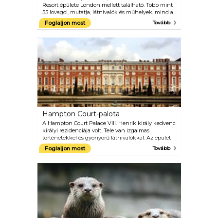
Resort épülete London mellett található. Több mint
55 lovagol, mutatja, látnivalók és műhelyek, mind a
gyermekek számára készült 12 éves korig. Ez a
Foglaljon most
Tovább
vidámpark remek hely egy családi kiránduláshoz.
Ugorj fel egy Lego tengeralattjáró fedélzetére,
vessen egy pillantást London ikonikus tájára
miniatűr formában, áztassa át a vízi túrákat, és
tegye próbára képességeit a The Driving School-
ban.
Hampton Court-palota
A Hampton Court Palace VIII. Henrik király kedvenc
királyi rezidenciája volt. Tele van izgalmas
történetekkel és gyönyörű látnivalókkal. Az épület
belsejében meglátogathatja a középkori
Foglaljon most
Tovább
nagytermet, ahol William Shakespeare társasága
egyszer fellépett, valamint a hatalmas Tudor-
konyhák és a Kísértetjárta Galéria. A palota külsején
is sok látnivaló van, mi van a rejtélyes labirintussal, a
palota gyönyörű kertjei és egy nagy park. További
kiemelt események a napi túrák és beszélgetések,
valamint az éves Hampton Court Palace
virágkiállítás.