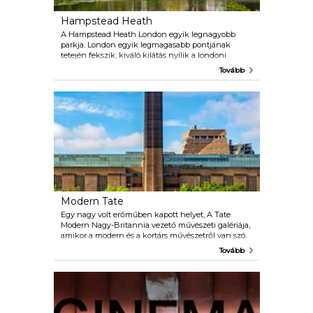
Hampstead Heath
A Hampstead Heath London egyik legnagyobb
parkja. London egyik legmagasabb pontjának
tetején fekszik, kiváló kilátás nyílik a londoni
látképre. A Canary Wharf felhőkarcolói a Szent Pál-
Tovább
székesegyházzal és más nevezetességekkel együtt
láthatók. A Heath füves mezőkkel rendelkezik,
erdős területek, és számos nagy tó. A víz soha nem
különösebben meleg, de csomagoljon fürdőruhát
arra az esetre, ha a hangulat megüt.
Modern Tate
Egy nagy volt erőműben kapott helyet, A Tate
Modern Nagy-Britannia vezető művészeti galériája,
amikor a modern és a kortárs művészetről van szó.
Csakúgy, mint a Tate várva várt kiállításai,
Tovább
fantasztikus állandó gyűjtemény fedezhető fel.
Olyan változatos művészek alkotásait mutatja be,
mint Matisse, Picasso, Rothko, Pollock, Warhol és
Bourgeois.