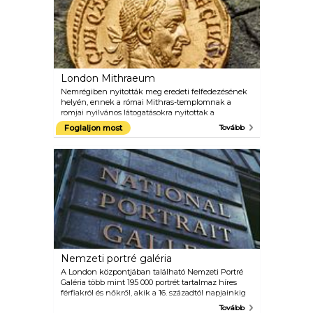
London Mithraeum
Nemrégiben nyitották meg eredeti felfedezésének
helyén, ennek a római Mithras-templomnak a
romjai nyilvános látogatásokra nyitottak a
Bloomberg európai központjának alagsorában 12
Foglaljon most
Tovább
Walbrook. Van még néhány kiállítás, amelyek
történelmi műtárgyakat és kortárs műalkotásokat
egyaránt tartalmaznak. A belépés ingyenes.
Nemzeti portré galéria
A London központjában található Nemzeti Portré
Galéria több mint 195 000 portrét tartalmaz híres
férfiakról és nőkről, akik a 16. századtól napjainkig
alakították a brit történelmet. Olyan elismert
Tovább