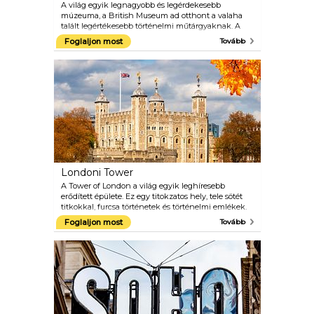
A világ egyik legnagyobb és legérdekesebb
múzeuma, a British Museum ad otthont a valaha
talált legértékesebb történelmi műtárgyaknak. A
kiterjedt kiállítás magában foglalja a Rosetta-követ,
Foglaljon most
Tovább
asszír kincseket, egyiptomi múmiákat és a múzeum
látványosan megvilágított Nagy Udvarát, ahol
megtalálható a múzeum új étterme. Ez az étterem
ideális hely a délutáni tea elfogyasztására a bíróság
látványos teteje alatt. Ingyenes túrák a múzeumba
és útmutatók is rendelkezésre állnak. A túrákat
szakterületük hozzáértő szakértői vezetik - ne
hagyja ki ezt a csodálatos tanulási lehetőséget.
Londoni Tower
A Tower of London a világ egyik leghíresebb
erődített épülete. Ez egy titokzatos hely, tele sötét
titkokkal, furcsa történetek és történelmi emlékek.
Itt megcsodálhatja a felbecsülhetetlen értékű
Foglaljon most
Tovább
koronaékszereket, fedezze fel a középkori palotát,
látogasson el a hírhedt véres toronyba, és
kiránduljon egy Yeoman Warderrel, hogy
megismerje az itt zajló sok kivégzést.