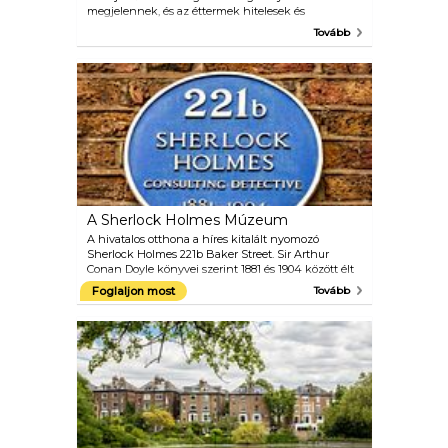
megjelennek, és az éttermek hitelesek és
szerények. Néhány ikonikus étterem, például a
Tovább
bengáli falu, Aladin, Smokestak, Hawksmoor, All
Star Lanes itt található. Beigel Bake, ahol lehet
kapni egy hagyományos zsidó stílusú töltött bagel
sós marhahús vagy füstölt lazac abszolút must.
A Sherlock Holmes Múzeum
A hivatalos otthona a híres kitalált nyomozó
Sherlock Holmes 221b Baker Street. Sir Arthur
Conan Doyle könyvei szerint 1881 és 1904 között élt
itt. A múzeum Holmes részletes tanulmányát
Foglaljon most
Tovább
mutatja be, életnagyságú viaszművek, amelyek
Holmes és Watson kalandjainak jeleneteit
képviselik, valamint egy ajándékbolt.