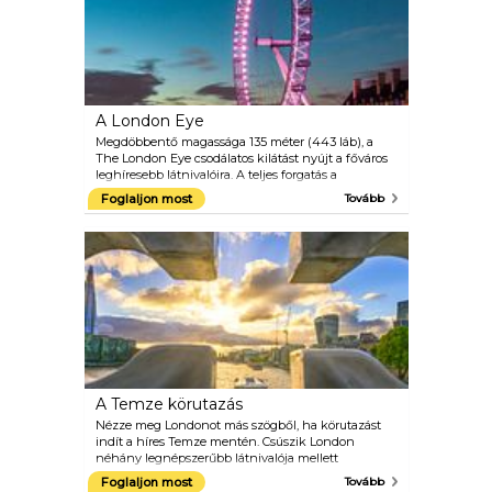
olasz, spanyol, orosz és mandarin.
A London Eye
Megdöbbentő magassága 135 méter (443 láb), a
The London Eye csodálatos kilátást nyújt a főváros
leghíresebb látnivalóira. A teljes forgatás a
megfigyelő kerék körül az egyik üvegkapszulában
Foglaljon most
Tovább
körülbelül 30 percig tart, és annyira népszerű, hogy
minden évben több látogatót fogad, mint a Taj
Mahal és a gízai nagy piramisok. És ha már megtett
egy 360 fokos kört a kormányon, meg fogja érteni,
miért.
A Temze körutazás
Nézze meg Londonot más szögből, ha körutazást
indít a híres Temze mentén. Csúszik London
néhány legnépszerűbb látnivalója mellett
Westminstertől Greenwichig, és hallgassa meg a
Foglaljon most
Tovább
szórakoztató élő kommentárokat, amikor elhalad