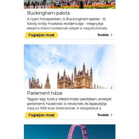
Buckingham-palota
A nyári hónapokban, A Buckingham-palota - III.
Károly király hivatalos rezidenciája - megnyitja
elegáns állami szobáinak ajtaját a nagyközönség
előtt. Valamint nagyon divatos hátteret bizonyít
Foglaljon most
Tovább
számos hivatalos királyi elkötelezettség számára, a
szobák a Királyi Gyűjtemény legszebb kincseit
tartalmazzák, beleértve a festményeket is, szobrok
és finom francia bútorok.
Parlament házai
Tegyen egy túrát a Westminster-palotában, amelyet
parlamenti házaknak is neveznek, és tapasztalja
meg az 1000 éves történelmet. A látogatókat a
Westminster Hallon keresztül fogadják az épületbe,
Foglaljon most
Tovább
mielőtt a királynő nyomdokaiba lépne a Parlament
állami megnyitóján. Csodálja meg a Lordok Kamara
viktoriánus pompáját, és nézze meg a híres zöld
padokat a Commons kamrában. Audioguides és
túrák állnak rendelkezésre angol, francia, német,