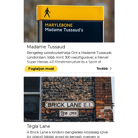
vagy látogasson el a múzeum egyik
világszínvonalára, és egyre népszerűbb időszaki
kiállítások. Vigyázzon a furcsa Friday Lates
eseményekre, amelyek minden hónap utolsó
péntekjén történnek.
Madame Tussaud
Rengeteg szórakoztathatja Önt a Madame Tussauds
Londonban, több mint 300 viaszfigurával, a Marvel
Super Heroes 4D filmélményével és a Spirit of
London Taxi Ride-vel. A történelem során híres (és
Foglaljon most
Tovább
hírhedt) egyének kísértetiesen élethű viaszfigurái a
nyilvánvaló fénypont. Johnny Depp-től és az One
Direction-től Muhammad Aliig és a királynőig,
biztosan felismer mindenkit, aki megjelenik. Ki a
kedvenc hírességed?
Tégla Lane
A Brick Lane a londoni bangladesi közösség szíve.
Az útjelző táblák angol és bengáli nyelven is