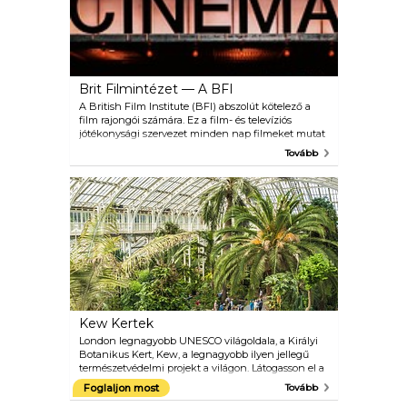
Brit Filmintézet — A BFI
A British Film Institute (BFI) abszolút kötelező a
film rajongói számára. Ez a film- és televíziós
jótékonysági szervezet minden nap filmeket mutat
be: látványos IMAX színházukban vetített legújabb
Tovább
és legnagyobb sikerfilmekből, a régi idők
klasszikusainak és indie kedveseinek kisebbikben,
intim termek. A felújított BFI helyszín
Southbankban található, amely tökéletes hely a
folyóparti kilátások megismerésére és a helyi film-
és színházbarátok kreatív társaságában való lógásra.
A BFI vízparti étterme és bárja kiválóan alkalmas
randevúkra vagy a legújabb film megbeszélésére
barátaival.
Kew Kertek
London legnagyobb UNESCO világoldala, a Királyi
Botanikus Kert, Kew, a legnagyobb ilyen jellegű
természetvédelmi projekt a világon. Látogasson el a
Davies Alpesi Házba, és tapasztalja meg azokat a
Foglaljon most
Tovább
magas magasságú körülményeket, amelyek