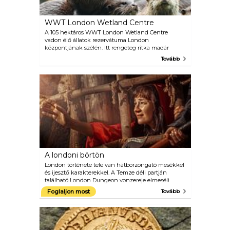
WWT London Wetland Centre
A 105 hektáros WWT London Wetland Centre
vadon élő állatok rezervátuma London
központjának szélén. Itt rengeteg ritka madár
található, gyönyörű tavak, nyugodt kertek és
Tovább
nyugtató rétek, amelyek között sétálhatnak és
csodálhatják. Tartsa nyitva a szemét, mert
szerencséje lehet, hogy észrevesz egy vidra családot.
Ingyenes vezetett túrát is tehet, mielőtt pihenne a
Water"s Edge Cafe-ban. Vannak beltéri és kültéri
kalandterületek gyerekeknek.
A londoni börtön
London története tele van hátborzongató mesékkel
és ijesztő karakterekkel. A Temze déli partján
található London Dungeon vonzereje elmeséli
ezeket a véres történeteket. Jelmezek, 360° szettek
Foglaljon most
Tovább
és számos speciális effektus segítségével a London
Dungeon 90 perc alatt végigvezeti Önt a város véres,
félelmetes és félelmetes múltjának 1000 évében.
Vigyázz Hasfelmetsző Jackre és Sweeney Toddra az
út mentén. Ez nem vonzza az ideges hajlamúakat.