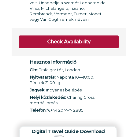
volt. Ünnepelje a szemét Leonardo da
Vinci, Michelangelo, Tiziano,
Rembrandt, Vermeer, Turner, Monet
vagy Van Gogh remekművein.
Check Availability
Hasznos információ
Cím:
Trafalgar tér, London
Nyitvatartás:
Naponta 10—18:00,
Péntek 21:00-ig
Jegyek:
Ingyenes belépés
Helyi közlekedés:
Charing Cross
metróállomás
Telefon:
+44 20 7747 2885
Digital Travel Guide Download