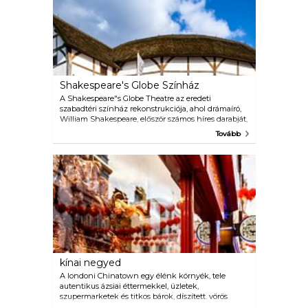
Shakespeare's Globe Színház
A Shakespeare"s Globe Theatre az eredeti
szabadtéri színház rekonstrukciója, ahol drámaíró,
William Shakespeare, először számos híres darabját,
például Rómeót és Júliát rendezte, Hamlet, és a
Tovább
Szentivánéji álom. A Temze partján, csak néhány
száz méterre az eredeti helyétől, a Globe
Shakespeare műveinek, valamint vadonatúj
színdarabjainak klasszikus és modern értelmezéseit
mutatja be. Van egy kiállítás audio útmutatókkal,
amelyek angol nyelven érhetők el, Francia, német,
spanyol, olasz, és japán, valamint szakértői vezetett
túrák.
kínai negyed
A londoni Chinatown egy élénk környék, tele
autentikus ázsiai éttermekkel, üzletek,
szupermarketek és titkos bárok, díszített. vörös
lámpákkal és piros boltívekkel. Próbáljon ki néhány