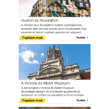
furcsa üzletekkel teli, gyümölcs- és
zöldségállványok, és rengeteg kávézó és étterem. A
Brixton Academy egy ikonikus helyszín, amely a
világ legnagyobb rock- és popfellépéseinek ad
otthont. A helyszínt eredetileg Astoria nevű
Hoxton és Shoreditch
színházként és moziként nyitották meg, de azóta
koncerthelyszínré fejlődött: Madonna, Szex A
A Hoxton és a Shoreditch kreatív csomópontok,
Pistols és a The Smiths mind itt felléptek.
amelyek tele vannak színes utcai művészettel, hip-
kávézók és bárok, kísérleti galériák és népszerű
éjszakai klubok. Nézze meg a sok tematikus bárot,
Foglaljon most
Tovább
amelyek végtelenül ötletes és finom ételeket
szolgálnak fel a világkonyhák hosszú listájából. A
vintage és a design üzletek bőségesek.
A Victoria és Albert Múzeum
A kensingtoni Victoria és Albert Múzeum
dicsőséges design- és művészeti gyűjteményt
tartalmaz: az iszlám művészettől a finom európai
ékszerekig. Az olyan művészek híres akvarelljeitől,
Foglaljon most
Tovább
mint John Constable, Vivienne Westwood ikonikus
divatalkotásáig. Fedezze fel az állandó gyűjteményt,