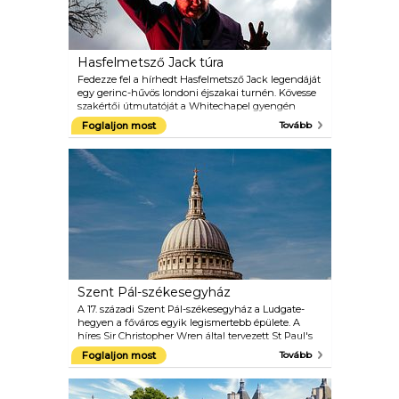
Hasfelmetsző Jack túra
Fedezze fel a hírhedt Hasfelmetsző Jack legendáját
egy gerinc-hűvös londoni éjszakai turnén. Kövesse
szakértői útmutatóját a Whitechapel gyengén
megvilágított utcáin, és hallgassa meg a történelem
Foglaljon most
Tovább
egyik leghírhedtebb sorozatgyilkosát körülvevő
zavaró meséket és összeesküvés-elméleteket..
Tekintse meg a viktoriánus London utcáit, amelyek
innovatív RIPPER-VISION™ előrejelzésekkel keltek
életre.
Szent Pál-székesegyház
A 17. századi Szent Pál-székesegyház a Ludgate-
hegyen a főváros egyik legismertebb épülete. A
híres Sir Christopher Wren által tervezett St Paul's
1962-ig London legmagasabb épülete volt. Használja
Foglaljon most
Tovább
az érintőképernyős multimédiás útmutatókat, vagy
tegyen egy vezetett túrát a híres belső tér
megismeréséhez, vagy ha jól érzi magát, mássz fel a