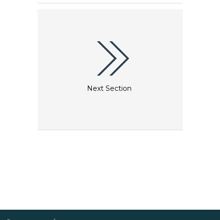
művészek festették, mint Holbein, David Hockney,
Cecil Beaton és Lucian Freud, az ülők között
királyok is vannak, királynők, filmsztárok,
politikusok, zenészek és még sok más. A galéria
gördülő kiállítási naptárát is érdemes megvizsgálni,
különösen az éves BP Portrait Awards.
Next Section