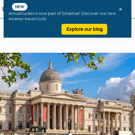
NEW
×
ArrivalGuides is now part of Smartvel. Discover our new
smarter travel tools
Explore our blog