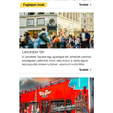
művészi produkcióval, amely létezik és valaha is
Foglaljon most
Tovább
volt. Ünnepelje a szemét Leonardo da Vinci,
Michelangelo, Tiziano, Rembrandt, Vermeer, Turner,
Monet vagy Van Gogh remekművein.
Leicester tér
A Leicester Square egy gyalogos tér, amelyet számos
országosan jelentős mozi vesz körül, a város egyik
legnagyobb képernyőjével, valamint különféle
éttermekkel. Az Odeon Leicester tér, Birodalom, A
Tovább
Leicester teret gyakran használják filmbemutatókra,
miért ne csinálna egy kis hollywoodi csillagfoltot,
amíg Londonban tartózkodik. A tér közepén
található buja kert tökéletes hely a nyár folyamán
történő lehűléshez vagy a lábak pihentetéséhez. A
Cinephiles-nek feltétlenül meg kell néznie a Prince
Charles mozi programját. Ez a független mozi
kultikus filmeket és maratoni filmeket vetít.