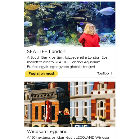
lehetővé teszik az alpesi növények növekedését,
kiránduljon a sivatagba a dzsungelbe a Wales
Princess Konzervatóriumban, csodálkozzon az áruló
húsevő növényeken, és a Nagy Pagoda tetején
lenyűgöző kilátást nyújtson Londonra.
SEA LIFE Londoni
A South Bank partján, közvetlenül a London Eye
mellett található SEA LIFE London Aquarium
Európa egyik legnagyobb globális tengeri
élővilággyűjteménye, amely több mint 500 fajt, 14
Foglaljon most
Tovább
tematikus területet és kétmillió liter vizet fed le. A
kiállítás olyan kedvenceket tartalmaz, mint a
csikóhalak, a polip, a zebracápák és a bohóchalak.
Interaktív élmények is vannak, így láthatja a
búvárkijelzőket, figyelheti a cápákat, vagy akár
megpróbálhatja megetetni a szúrókat. És ne felejtsd
el merülni az „óceán alatt” az üvegalagút sétányán.
Windsori Legoland
A 150 hektáros parkban épült LEGOLAND Windsor