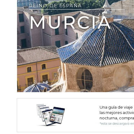
REINO DE ESPAÑA
MURCIA
Una guía de viaje
las mejores activi
nocturna, compra
*esta se descargará e