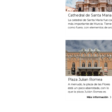
Cathedral de Santa Maria
La catedral de Santa María fue c
más importante de Murcia. Tiene d
como fuera, con elementos de arqu
barroca. La bonita torre tiene 90
una de ellas con nombre propio.
Plaza Julian Romea
A menudo, la plaza de las Flores
está un poco abarrotada, con lo
que la plaza Julián Romea es
una alternativa excelente. Aquí
Más información
hay muchos restaurantes
buenos, bares de tapas y bares
para tomar algo y observar a la
gente.