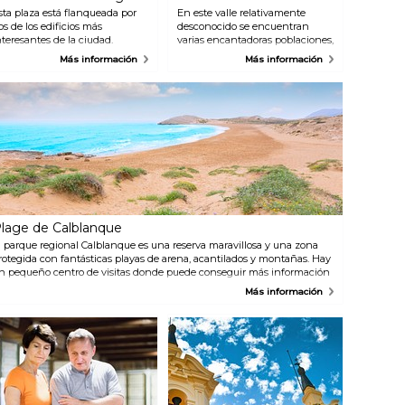
sta plaza está flanqueada por
En este valle relativamente
os de los edificios más
desconocido se encuentran
nteresantes de la ciudad.
varias encantadoras poblaciones,
nfrente tiene la impresionante
como Ricote, Ojón y Abáran. El
Más información
Más información
atedral está el Palacio
paisaje está salpicado de
piscopal, del siglo XVIII. La
plantaciones de árboles frutales
onstrucción comenzó en el
y los montes vecinos son
iglo XIV y hoy su imponente
populares para hacer
orre alcanza los 90 metros.
senderismo y mountain bike.
lage de Calblanque
l parque regional Calblanque es una reserva maravillosa y una zona
rotegida con fantásticas playas de arena, acantilados y montañas. Hay
n pequeño centro de visitas donde puede conseguir más información
obre flora y fauna o conseguir mapas de las rutas de senderismo.
Más información
enga en cuenta que no hay instalaciones como cafés y restaurantes,
ues es una zona protegida.