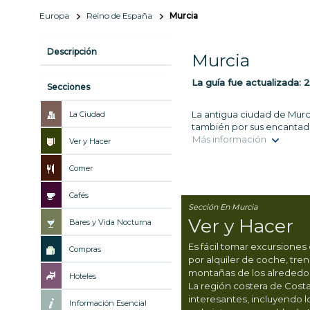
Europa
Reino de España
Murcia
Descripción
Murcia
La guía fue actualizada:
2
Secciones
La antigua ciudad de Murci
La Ciudad
también por sus encantad
Más información
Ver y Hacer
Comer
Cafés
Sección En Murcia
Ver y Hacer
Bares y Vida Nocturna
Es fácil tomar excursiones
Compras
por alquiler de coche, tren
montañas de los alrededor
Hoteles
La región costera de Cost
interesantes, incluyendo l
Información Esencial