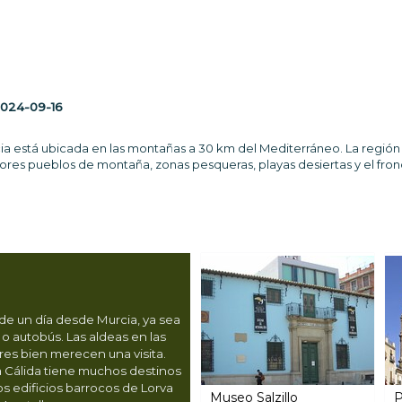
024-09-16
a está ubicada en las montañas a 30 km del Mediterráneo. La región e
ores pueblos de montaña, zonas pesqueras, playas desiertas y el fr
 de un día desde Murcia, ya sea
 o autobús. Las aldeas en las
es bien merecen una visita.
a Cálida tiene muchos destinos
os edificios barrocos de Lorva
Museo Salzillo
P