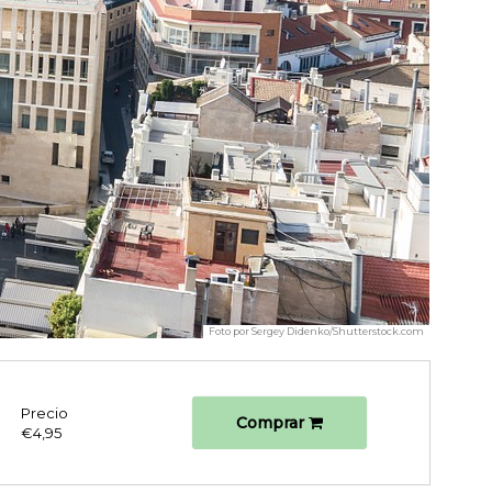
Foto por
Sergey Didenko/Shutterstock.com
Precio
Comprar
€4,95