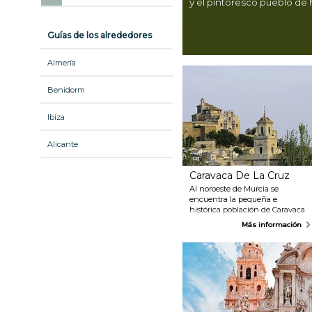
y el pintoresco pueblo de 
Guías de los alrededores
Almería
Benidorm
Ibiza
Alicante
Caravaca De La Cruz
Al noroeste de Murcia se
encuentra la pequeña e
histórica población de Caravaca
de la Cruz. En los siglos XVI y
Más información
XVII, Caravaca fue el centro
político de una vasto territorio,
gobernado por la Orden del
Templo y la Orden de Santiago.
La catedral y la iglesia
renacentista Salvador son las
principales atracciones del
pueblo.