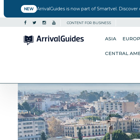
ArrivalGuides is now part of Smartvel. Discover 
NEW
CONTENT FOR BUSINESS
ASIA
EURO
CENTRAL AM