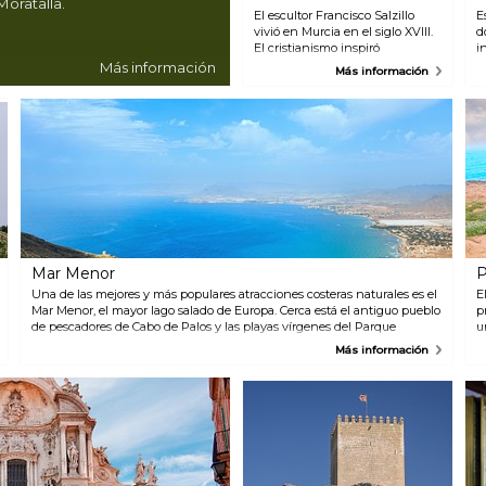
Moratalla.
El escultor Francisco Salzillo
E
vivió en Murcia en el siglo XVIII.
d
El cristianismo inspiró
i
profundamente su obra, que es
E
Más información
Más información
original y colorista. Durante la
c
Semana Santa su obra se usa en
E
las procesiones tradicionales por
c
la ciudad. El Museo Salzillo
s
expone cerca de 500 de sus
t
obras de arte.
Mar Menor
P
Una de las mejores y más populares atracciones costeras naturales es el
E
Mar Menor, el mayor lago salado de Europa. Cerca está el antiguo pueblo
p
de pescadores de Cabo de Palos y las playas vírgenes del Parque
u
Nacional Calblanque.
s
Más información
T
p