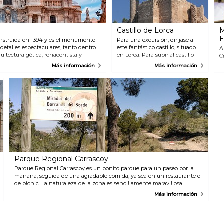
Castillo de Lorca
M
E
onstruida en 1394 y es el monumento
Para una excursión, diríjase a
etalles espectaculares, tanto dentro
este fantástico castillo, situado
A
itectura gótica, renacentista y
en Lorca. Para subir al castillo
C
 metros de altura y 24 campanas, cada
hay una pequeña carretera que
e
Más información
Más información
sale desde el centro de visitantes
e
de Lorca. En el castillo de Lorca
p
encontrará personal disfrazado
e
que trata de hacer que cada
s
parte del castillo vuelva a la vida.
T
e
p
Parque Regional Carrascoy
Parque Regional Carrascoy es un bonito parque para un paseo por la
mañana, seguida de una agradable comida, ya sea en un restaurante o
de picnic. La naturaleza de la zona es sencillamente maravillosa.
Más información