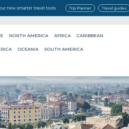
our new smarter travel tools
Trip Planner
Travel guides
PE
NORTH AMERICA
AFRICA
CARIBBEAN
ERICA
OCEANIA
SOUTH AMERICA