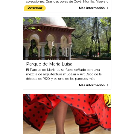
colecciones. Grandes obras de Goyá, Murillo, Ribera y
Millian comparten el espacio con exposiciones de
Reservar
Más información
arte moderno, además de axhibiciones temporales y
otros eventos.
Parque de Maria Luisa
El Parque de María Luisa fue diseñado con una
mezcla de arquitectura mudéjar y Art Deco de la
década de 1920, y es uno de los parques más
grandes de Sevilla. Este parque está muy bien
Más información
decorado con bancos de cerámica, fuentes, piscinas,
estatuas y monumentos. Sin embargo, los viajeros a
menudo se dirigen directamente a la atracción
estrella del parque: la Plaza de España.