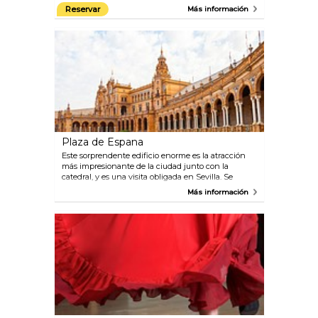
su minarete de 328 pies de altura ahora es la torre
Reservar
Más información
del reloj de la Giralda. Cristóbal Colón está enterrado
dentro de la catedral.
Plaza de Espana
Este sorprendente edificio enorme es la atracción
más impresionante de la ciudad junto con la
catedral, y es una visita obligada en Sevilla. Se
encuentra en el impresionante Parque de María
Más información
Luisa y fue construido para la Exposición
Iberoamericana de 1929, celebrada en Sevilla. El
estilo de este impresionante edificio está inspirado
en el Renacimiento con elementos característicos
de la ciudad: ladrillo a la vista y cerámica. Dato
curioso para los fanáticos de la Guerra de las
Galaxias: la Plaza de España se ha utilizado para
algunas de las escenas del Episodio II: "El ataque de
los clones".