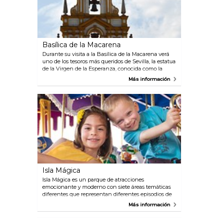
Basílica de la Macarena
Durante su visita a la Basílica de la Macarena verá
uno de los tesoros más queridos de Sevilla, la estatua
de la Virgen de la Esperanza, conocida como la
Macarena, el mismo nombre que el barrio donde se
Más información
encuentra la iglesia. La estatua es una escultura de
madera del siglo 17 de la madre de Cristo,
lamentando su muerte. Es una iglesia moderna en
el estilo neobarroco, construido entre 1936 y 1941 por
el arquitecto Gómez Millán.
Isla Mágica
Isla Mágica es un parque de atracciones
emocionante y moderno con siete áreas temáticas
diferentes que representan diferentes episodios de
la historia española del siglo 16. Este es un lugar
Más información
donde toda la familia puede disfrutar en la montaña
rusa, jugar al golf en miniatura, probar uno de los