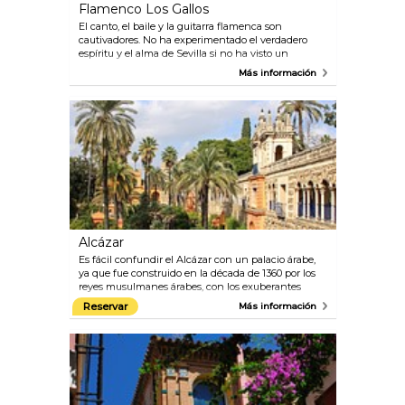
Flamenco Los Gallos
El canto, el baile y la guitarra flamenca son
cautivadores. No ha experimentado el verdadero
espíritu y el alma de Sevilla si no ha visto un
espectáculo de flamenco. Los Gallos ha entretenido
Más información
visitantes desde 1966 y ofrece espectáculos con
artistas de primer nivel, por lo que es el espectáculo
de flamenco más reconocido y respetado en la
ciudad.
Alcázar
Es fácil confundir el Alcázar con un palacio árabe,
ya que fue construido en la década de 1360 por los
reyes musulmanes árabes, con los exuberantes
jardines que complementan perfectamente los
Reservar
Más información
edificios. Los niveles superiores de este espectacular
palacio todavía son utilizados por la familia real, por
lo que es el palacio real más antiguo todavía en uso
en toda Europa.