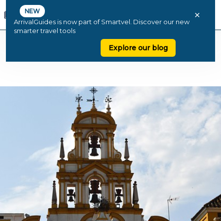
NEW
×
ArrivalGuides is now part of Smartvel. Discover our new
smarter travel tools
Explore our blog