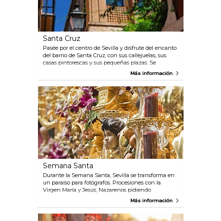
Santa Cruz
Pasée por el centro de Sevilla y disfrute del encanto
del barrio de Santa Cruz, con sus callejuelas, sus
casas pintorescas y sus pequeñas plazas. Se
encuentra en la parte antigua de la ciudad y es sin
Más información
duda el barrio más popular y concurrido de Sevilla.
Este es también el lugar donde se pueden ver
importantes atracciones turísticas como la Catedral,
la Giralda, el Alcázar Real, los jardines de Murillo y el
Archivo de Indias.
Semana Santa
Durante la Semana Santa, Sevilla se transforma en
un paraíso para fotógrafos. Procesiones con la
Virgen María y Jesús, Nazarenos pidiendo
penitencia, y coloridas pero no del todo afinadas
Más información
orquestas llenan las calles y la ciudad de vida,
música y alegría.