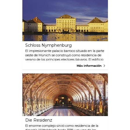
Schloss Nymphenburg
El impresionante palacio barroco situado en la parte
oeste de Múnich se construyó como residencia de
verano de los príncipes electores bávaros. El edificio
principal alberga en la actualidad un museo. En su
Más información
gran parque hay numerosos pabellones y edificios
más pequeños y un exótico invernadero con una
cafetería. Luis II de Baviera, el "rey Loco", nació en el
castillo de Nymphenburg. Su castillo más famoso, el
castillo de Nauschwanstein, se encuentra en las
espectaculares laderas de los Alpes y es un lugar
magnífico para visitar en un día.
Die Residenz
El enorme complejo sirvió como residencia de la