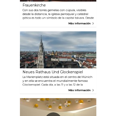
Frauenkirche
Con sus dos torres gemelas con cúpula, visibles
desde la distancia, la iglesia parroquial y catedral
gótica es todo un símbolo de la capital bávara. Desde
la cima de la torre sur, las vistas de la ciudad, con los
Más información
Alpes de fondo, son sobrecogedoras.
Neues Rathaus Und Glockenspiel
La Marienplatz está situada en el centro de Múnich
y en ella se encuentra el mundialmente famoso
Glockenspiel. Cada día, a las 11 y a las 12 de la
mañana (en verano también a las 5 de la tarde), los
Más información
bailarines mecánicos de la torre del Ayuntamiento
nuevo cobran vida al sonar el reloj. La fachada
neogótica del edificio es un telón de fondo ideal
para hacer fotos. Suba hasta la cima de la torre de 85
metros para disfrutar de una fantástica vista de la
ciudad.