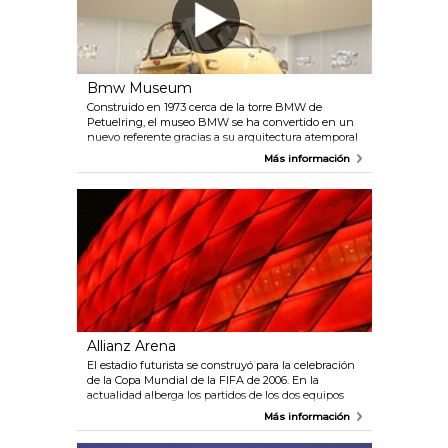
Bmw Museum
Construido en 1973 cerca de la torre BMW de
Petuelring, el museo BMW se ha convertido en un
nuevo referente gracias a su arquitectura atemporal
y ya es mundialmente famoso. Tras una reforma
Más información
integral, el museo reabrió sus puertas en junio de
2008, con un nuevo diseño basado en un novedoso
concepto. Vehículos históricos y una amplia gama
de temas, como la historia de la empresa, la
tecnología, las motocicletas y las líneas de modelos,
además de la arquitectura y el diseño, se fusionan
para crear una experiencia de marca única y una
exposición sin precedentes. BMW inauguró
recientemente el BMW World, que se complementa
con el vanguardista museo de arte de la empresa.
Allianz Arena
El estadio futurista se construyó para la celebración
de la Copa Mundial de la FIFA de 2006. En la
actualidad alberga los partidos de los dos equipos
locales de Múnich, el FC Bayern y el TSV 1860.
Más información