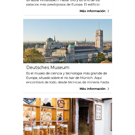
dinastía Wittelsbach hasta 1918 y es uno de los
palacios más prestigiosos de Europa. El edificio
alberga el museo Residenz y la Schatzkammer
Más información
(cámara del tesoro). Es el lugar perfecto para que los
niños revivan cuatro siglos de cultura real. No deje
de visitar el parque Hofgarten, en la Odeonsplatz,
cerca de Die Residenz. Es uno de los jardines
renacentistas más bellos del norte de los Alpes y un
tranquilo oasis con una espléndida vista de la
Theatinerkirche.
Deutsches Museum
Es el museo de ciencia y tecnología más grande de
Europa, situado sobre el río Isar de Múnich. Aquí
encontrará de todo, desde técnicas de minería hasta
astronomía, además de un sinfín de artefactos
Más información
históricos originales, como el primer motor diésel.
Gran taller de pruebas y visitas para niños. Hay dos
anexos: uno en Schleissheim, al norte de Múnich,
dedicado a aeroplanos, y otro en el Theresienhöhe,
donde se exhiben todo tipo de medios de transporte
terrestre. La última adición al museo principal es el
ZNT, el Centro de nuevas tecnologías, dedicado a
nanotecnología y biotecnología.