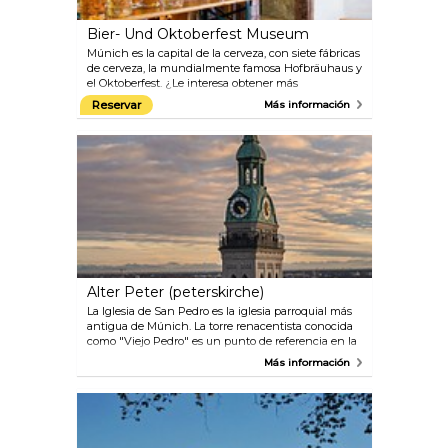
Bier- Und Oktoberfest Museum
Múnich es la capital de la cerveza, con siete fábricas
de cerveza, la mundialmente famosa Hofbräuhaus y
el Oktoberfest. ¿Le interesa obtener más
información sobre este maravilloso líquido?
Reservar
Más información
Entonces, le gustará el Beer und Oktoberfest
Museum: allí conocerá toda la historia de la cerveza,
desde la gran migración a los monasterios, la
elaboración y la ley de la "pureza" de 1516, además
de la calidad de la cerveza de Múnich. El
Oktoberfest también tiene una larga tradición:
comenzó como una fiesta nacional para celebrar la
boda de Luis I de Baviera con la Princesa Teresa von
Sachsen-Hidburghausen y con el tiempo se
convirtió en el festival folclórico más importante del
mundo. El museo también muestra el interior de
una vivienda tradicional de clase media de Múnich.
Alter Peter (peterskirche)
La Iglesia de San Pedro es la iglesia parroquial más
antigua de Múnich. La torre renacentista conocida
como "Viejo Pedro" es un punto de referencia en la
ciudad y ofrece a los visitantes una maravillosa vista
Más información
de la ciudad y de los Alpes.