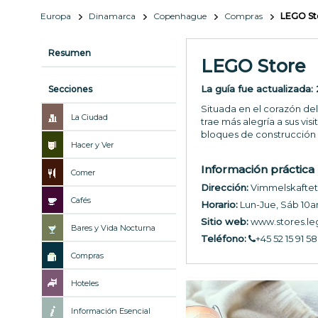
Europa
Dinamarca
Copenhague
Compras
LEGO St
Resumen
LEGO Store
La guía fue actualizada:
Secciones
Situada en el corazón del
La Ciudad
trae más alegría a sus v
bloques de construcción 
Hacer y Ver
Información práctica
Comer
Dirección:
Vimmelskaftet
Cafés
Horario:
Lun-Jue, Sáb 10
Sitio web:
www.stores.le
Bares y Vida Nocturna
Teléfono:
+45 52 15 91 58
Compras
Hoteles
Información Esencial