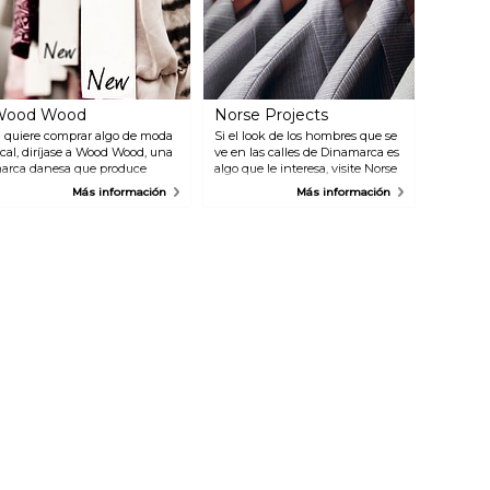
Wood Wood
Norse Projects
i quiere comprar algo de moda
Si el look de los hombres que se
ocal, diríjase a Wood Wood, una
ve en las calles de Dinamarca es
arca danesa que produce
algo que le interesa, visite Norse
rendas de vestir y accesorios de
Projects y navegue entre
Más información
Más información
lta calidad. La tienda también
algunas de las prendas más de
uenta con algunas excelentes
moda. La tienda vende artículos
arcas de los EEUU y Japón.
de su propia etiqueta.