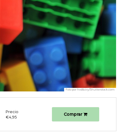
Foto por
hxdbzxy/Shutterstock.com
Precio
Comprar
€4,95