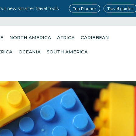
our new smarter travel tools
Trip Planner
Travel guides
PE
NORTH AMERICA
AFRICA
CARIBBEAN
ERICA
OCEANIA
SOUTH AMERICA