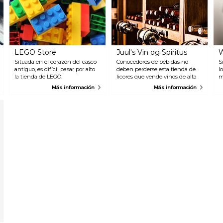
LEGO Store
Juul's Vin og Spiritus
Situada en el corazón del casco
Conocedores de bebidas no
S
antiguo, es difícil pasar por alto
deben perderse esta tienda de
l
la tienda de LEGO.
licores que vende vinos de alta
m
Recientemente se ha reabierto
calidad y cuenta con una
p
Más información
Más información
después de una renovación, y
increíble selección de whiskies.
a
ahora trae más alegría a sus
Este establecimiento incluso
c
visitantes. Venga aquí para
organiza eventos, por lo que vale
m
abastecerse de Lego o
la pena echar un vistazo a su
simplemente para admirar el
página web para ver qué ocurre
mini-Nyhavn hecho
durante su visita.
completamente con estos
bloques de construcción de
colores.