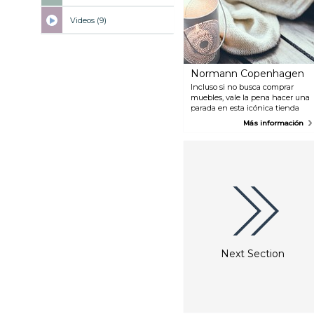
Videos (9)
Normann Copenhagen
Incluso si no busca comprar
muebles, vale la pena hacer una
parada en esta icónica tienda
danesa para echar un vistazo y
Más información
maravillarse con los elementos
de diseño inteligente de una
casa danesa - puede que no sea
capaz de resistir la tentación y
termine llevándose algo.
Next Section