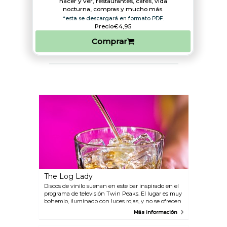
hacer y ver, restaurantes, cafés, vida
nocturna, compras y mucho más.
*esta se descargará en formato PDF.
Precio
€4,95
Comprar
The Log Lady
Discos de vinilo suenan en este bar inspirado en el
programa de televisión Twin Peaks. El lugar es muy
bohemio, iluminado con luces rojas, y no se ofrecen
cócteles, pero esto se compensa con la gran oferta
Más información
de otras bebidas. También abundan las opciones de
alimentos orgánicos.