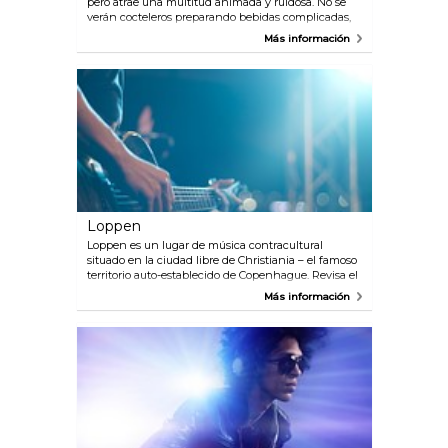
pero atrae una multitud animada y ruidosa. No se
verán cocteleros preparando bebidas complicadas,
sino gente bebiendo cerveza directamente de la
Más información
botella. Jolene abre hasta altas horas de la noche,
por lo que es una buena opción para después de la
fiesta.
Loppen
Loppen es un lugar de música contracultural
situado en la ciudad libre de Christiania – el famoso
territorio auto-establecido de Copenhague. Revisa el
calendario para ver qué hay cuando estés en la
Más información
ciudad y espera encontrar un montón de músicos
alternativos.