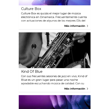
Culture Box
Culture Box es quizás el mejor lugar de música
electrónica en Dinamarca. Frecuentemente cuenta
con actuaciones de algunos de los mejores DJs del
país y del mundo, y siempre atrae grandes
Más información
multitudes de amantes de la música electrónica y el
tecno.
Kind Of Blue
Con sus frecuentes sesiones de jazz en vivo, Kind of
Blue es un gran lugar para pasar una noche
agradable escuchando música de calidad. Con su
ubicación en una animada calle tendrá varias
Más información
opciones para antes y después de su visita.