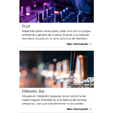
Rust
Repartido sobre varios pisos, cada uno con su propio
ambiente y género de música, Rust es una popular
discoteca situada en la zona próxima de Nørrebro.
Espere escuchar rock indie rock y pop, así como hip
Más información
hop y música electrónica. Con frecuencia hay
presentaciones en vivo, también.
Mikkeller Bar
Situado en Vesterbro (popular zona nocturna de
Copenhague) Mikkeler es una fábrica de cerveza
artesanal y bar que simplemente no te puedes
perder. Amantes de la cerveza artesanal tendrán
Más información
una fabulosa degustación de cerveza, y el acogedor