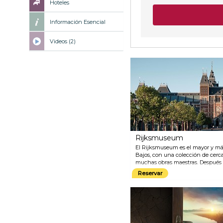
Hoteles
Información Esencial
Videos (2)
Rijksmuseum
El Rijksmuseum es el mayor y má
Bajos, con una colección de cerca
muchas obras maestras. Después 
Rijksmuseum ha reabierto sus pu
Reservar
renovado. Sólo "La ronda de noch
original.