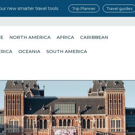
our new smarter travel tools
Trip Planner
Travel guides
PE
NORTH AMERICA
AFRICA
CARIBBEAN
ERICA
OCEANIA
SOUTH AMERICA