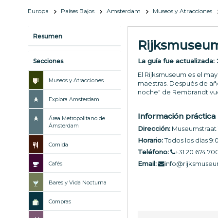
Europa
Países Bajos
Amsterdam
Museos y Atracciones
Resumen
Rijksmuseu
La guía fue actualizada:
Secciones
El Rijksmuseum es el may
Museos y Atracciones
maestras. Después de año
noche" de Rembrandt vuelv
Explora Amsterdam
Información práctica
Área Metropolitano de
Ámsterdam
Dirección:
Museumstraat 
Horario:
Todos los días 9
Comida
Teléfono:
+31 20 674 70
Email:
info@rijksmuseu
Cafés
Bares y Vida Nocturna
Compras