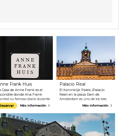
nne Frank Huis
Palacio Real
a Casa de Anne Frank es el
El Koninklijk Paleis (Palacio
scondite donde Ana Frank
Real) en la plaza Dam de
scribió su famoso diario durante
Amsterdam es uno de los tres
a Segunda Guerra Mundial.
palacios todavía en uso por la
Reservar
Más información
Más información
hora un museo, recrea los años
familia real holandesa. Se utiliza
e guerra y el holocausto. Las
para visitas de Estado, entregas
itas de la agenda, fotografías,
de premios y otras recepciones
elículas y objetos originales
oficiales. Cuando el palacio no
ertenecientes aquellos que
está siendo utilizado por la
uvieron que ser escondidos y
familia real, está abierto al
quellos que les ayudaron, todo
público. Los visitantes pueden