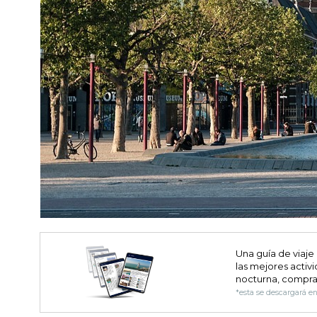
Una guía de viaje
las mejores activi
nocturna, compra
*esta se descargará e