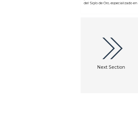
del Siglo de Oro, especializado e
el museo cuenta con obras de su
Muebles, cerámica, vidrio y plata
primeras pinturas datan del siglo
principalmente bíblicas. Alrededo
punto central de un nuevo estilo
magistralmente figuras en postura
Haarlem era una ciudad poderosa 
cultura. Los pintores de la Edad 
cotidianos: paisajes, escenas de gé
ciudad.
Next Section