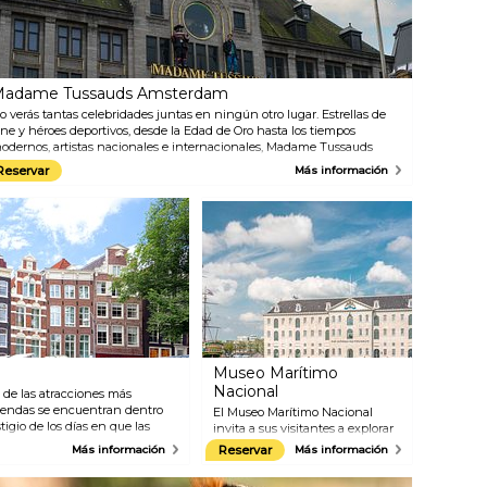
irve para ilustrar los
explorar el magnífico interior y
contecimientos que ocurrieron
descubrir la rica historia del
n este lugar. El diario orignal de
edificio.
nne se encuentra en
xhibición en el museo.
adame Tussauds Amsterdam
o verás tantas celebridades juntas en ningún otro lugar. Estrellas de
ine y héroes deportivos, desde la Edad de Oro hasta los tiempos
odernos, artistas nacionales e internacionales, Madame Tussauds
ealmente tiene algo para todos. ¿A quién te gustaría conocer?
Reservar
Más información
Museo Marítimo
Nacional
a de las atracciones más
iendas se encuentran dentro
El Museo Marítimo Nacional
tigio de los días en que las
invita a sus visitantes a explorar
ías desde el campo en barco. En
las formas en que nuestra
Más información
Reservar
Más información
anes de todos los colores - ya
cultura ha sido modelada por el
 en casa.
mar. Esto puede ser visto y