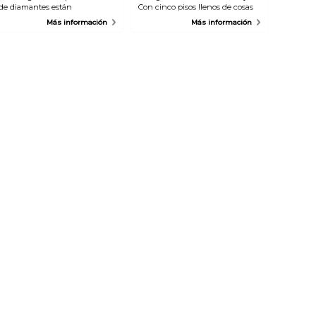
 de diamantes están
Con cinco pisos llenos de cosas
 de la gira, los visitantes
interesantes que ver y descubrir,
Más información
Más información
exposición.
es el lugar perfecto para
cualquier persona con una
mente inquisitiva. Todo en
NEMO está conectado a la
ciencia y la tecnología.
Exposiciones, obras de teatro,
películas, talleres y
demostraciones que permiten
oler, oír, sentir y ver cómo
funciona el mundo. Después de
una visita a NEMO, sabrás por
qué los puentes son tan fuertes,
por qué te pareces tanto a tus
padres, cómo purificar el agua, lo
que pasa cuando besas a
alguien, cómo funcionan los
rayos y los satélites y mucho
más.