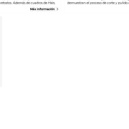
n retratos. Además de cuadros de Hals,
demuestran el proceso de corte y pulido
s predecesores y sus contemporáneos.
disponibles en más de 24 idiomas. Después
Más información
 también están en exhibición. Las
pueden navegar en las amplias salas de 
 16. Son representaciones
r de 1590 Haarlem se convirtió en el
: Manierismo, pintando
s contorsionadas. En el siglo 17,
y próspera y un centro de arte y
de Oro se concentraron en temas
nero, retratos, bodegones y vistas a la