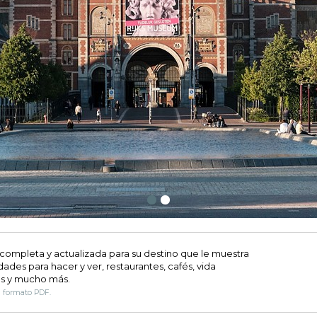
 completa y actualizada para su destino que le muestra
dades para hacer y ver, restaurantes, cafés, vida
s y mucho más.
n formato PDF.