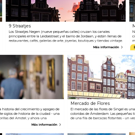
colección permanente
s
tradicional.
a
e
A
e
9 Straatjes
M
Los Straatjes Negen (nueve pequeñas calles) cruzan los canales
N
principales entre la Leidsestraat y el barrio de Jordaan, y están llenas de
c
restaurantes, cafés, galerías de arte, joyerías, boutiques y tiendas vintage.
m
Con una excepcional gama de estilos, tendencias y precios, esta zona es
r
Más información
un verdadero paraíso para las compras.
Mercado de Flores
historia del crecimiento y apogeo de
El mercado de las flores de Singel es un
te siglos de historia de la ciudad - una
coloridas de Ámsterdam. Las pequeñas t
illas del Amstel, y ahora una
de una fila de barcazas flotantes - un ves
 rica colección de obras de arte, objetos
flores llegaban a Amsterdam todos los d
Más información
a suerte de los habitantes de
el mercado de las flores encontrarás tulip
Fotos y videos muestran los momentos
sea en ramos o como bulbos para plantar