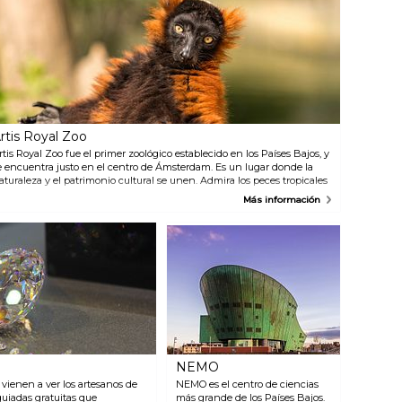
experimentado durante la
clarificación, exposiciones
inspiradores y actuaciones. El
edificio ha sido completamente
restaurado y modernizado, el
patio del cual está cubierto por
un techo de cristal. El Open
Pleyn te permite encontrar
fácilmente tu camino a las
exposiciones, atracciones, el
rtis Royal Zoo
restaurante, la tienda de regalos
rtis Royal Zoo fue el primer zoológico establecido en los Países Bajos, y
y la terraza junto al agua.
e encuentra justo en el centro de Ámsterdam. Es un lugar donde la
aturaleza y el patrimonio cultural se unen. Admira los peces tropicales
n el acuario - uno de los muchos monumentos históricos en el Artis.
Más información
iaja en el tiempo en el planetario. Mira las jirafas galopando entre los
ebras, gacelas y ñus. Camina a través de la histórica Casa de Aves y
studia las numerosas especies de aves. Te sorprenderás por la
iversidad de animales que comparten el bosque tropical en la Casa
orestal renovada. Rodéate de cientos de mariposas en el pabellón de la
ariposa. Da un paseo por el parque histórico, con sus árboles
entenarios y una multitud de plantas. Cada hoja, árbol, animal,
onstrucción y exhibición tiene su propia historia que contar.
NEMO
 vienen a ver los artesanos de
NEMO es el centro de ciencias
guiadas gratuitas que
más grande de los Países Bajos.