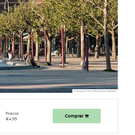
Foto por
Frans Ruiter/unsplash
Precio
Comprar
€4,95