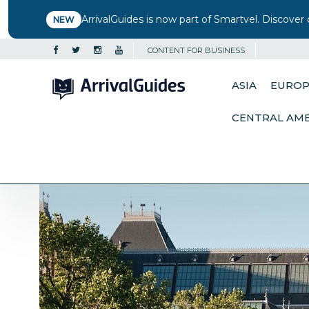
ArrivalGuides is now part of Smartvel. Discover 
NEW
CONTENT FOR BUSINESS
ASIA
EURO
CENTRAL AM