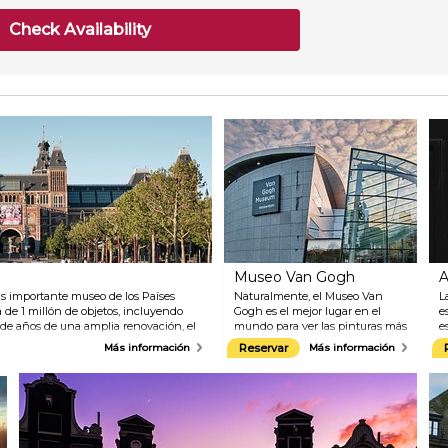
Check Availability
Museo Van Gogh
A
s importante museo de los Países
Naturalmente, el Museo Van
L
 de 1 millón de objetos, incluyendo
Gogh es el mejor lugar en el
e
de años de una amplia renovación, el
mundo para ver las pinturas más
e
ertas con un diseño totalmente
famosas de Van Gogh. Más de
l
Más información
Reservar
Más información
e" de Rembrandt vuelve a su galería
200 pinturas, obras sobre papel,
A
cuadernos y cartas de Van Gogh
d
y sus colegas ofrecen nuevas
c
perspectivas sobre los
p
fascinantes procesos creativos
p
detrás de sus pinturas y dibujos.
t
Va mucho más allá de la
a