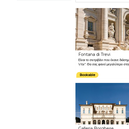
Fontana di Trevi
Είναι το σιντριβάνι που έκανε διάση
Vita". Θα σας φανεί μεγαλύτερο στη
Bookable
Galleria Borghese