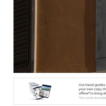
Our travel guides 
your own copy, the 
offline* to bring a
*this will be downloa