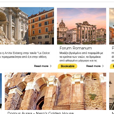
Forum Romanum
P
μο η Anita Ekberg στην ταινία "La Dolce
Μοιάζει βγαλμένο από παραμύθι με
Η
ν πραγματικότητα από ό,τι στην οθόνη.
τα ερείπια των ναών, τα δρομάκια
ι
από φθαρμένο μάρμαρο και τις
α
βασιλικές του εκκλησίες. Το Forum
η
Read more
Bookable
Read more
Romanum, δηλαδή η αρχαία
χ
αγορά της Ρώμης, ήταν το
εμπορικό, πολιτικό και θρησκευτικό
κέντρο της πόλης στους αρχαίους
χρόνους. Το Κολοσσαίο, ο
πρόδρομος των σύγχρονων
σταδίων, είναι εκεί κοντά.
Domus Aurea – Nero’s Golden House
M