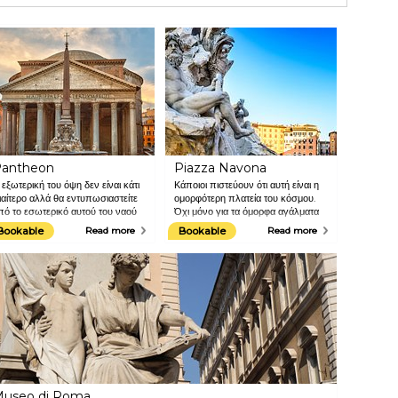
antheon
Piazza Navona
 εξωτερική του όψη δεν είναι κάτι
Κάποιοι πιστεύουν ότι αυτή είναι η
διαίτερο αλλά θα εντυπωσιαστείτε
ομορφότερη πλατεία του κόσμου.
πό το εσωτερικό αυτού του ναού
Όχι μόνο για τα όμορφα αγάλματα
λικίας 2000 ετών με τον
και σιντριβάνια όπως η Fontana
Bookable
Read more
Bookable
Read more
αρακτηριστικό τρούλο.
dei Quattro Fiumi του Lorenzo
Bernini αλλά απλώς και μόνο για
τις διαστάσεις της. Είναι μια μεγάλη
μακρόστενη πλατεία που ωστόσο
δεν χάνει τη ζεστή της ατμόσφαιρα.
useo di Roma