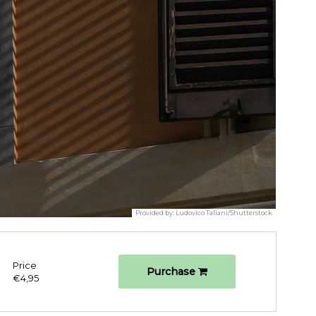
Provided by:
Ludovico Taliani/Shutterstock
Price
Purchase
€4,95