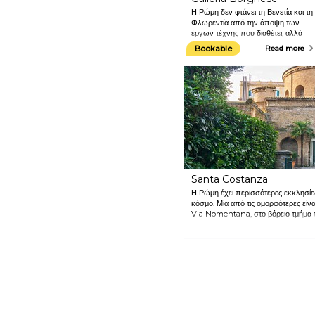
Η Ρώμη δεν φτάνει τη Βενετία και τη
Φλωρεντία από την άποψη των
έργων τέχνης που διαθέτει, αλλά
αυτή η έκθεση ξεχωρίζει.
Bookable
Read more
Περιλαμβάνει αριστουργήματα
καλλιτεχνών όπως Bernini,
Tiziano και Caravaggio.
Santa Costanza
Η Ρώμη έχει περισσότερες εκκλησί
κόσμο. Μία από τις ομορφότερες είν
Via Nomentana, στο βόρειο τμήμα τη
νωπογραφίες της οροφής οι οποίες 
ζευγάρια που θέλουν να παντρευτο
αναμονής αρκετά χρόνια νωρίτερα.