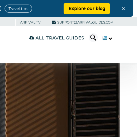
×
Explore our blog
Travel tips
ARRIVAL TV
SUPPORT@ARRIVALGUIDES.COM
ALL TRAVEL GUIDES