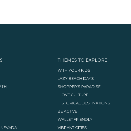
κατάστημα δώρων και άνετη
βεράντα.
S
THEMES TO EXPLORE
WITH YOUR KIDS
LAZY BEACH DAYS
ΡΤΗ
SHOPPER'S PARADISE
I LOVE CULTURE
HISTORICAL DESTINATIONS
BE ACTIVE
WALLET FRIENDLY
, NEVADA
VIBRANT CITIES