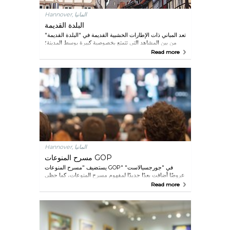
Hannover, المانيا
البلدة القديمة
تعد المباني ذات الإطارات الخشبية القديمة في "البلدة القديمة"
من بين المشاهد التي تتمتع بخصوصية كبيرة بوسط المدينة؛
حيث يمكنك التنزه في الشوارع الضيقة الخلابة واكتشاف
Read more
المتاجر الرائعة والمقاهي والمطاعم الجذابة. ويقام في يوم
السبت من كل أسبوع أقدم أسواق السلع القديمة في ألمانيا
على ضفاف نهر "اللاينه".
Hannover, المانيا
مسرح المنوعات GOP
يستضيف "مسرح المنوعات GOP" في "جورجسبالاست"
عروضًا أضافت بعدًا جديدًا لمفهوم مسرح المنوعات، كما حظى
المسرح بالإشادة الدولية. وقد نجح "مسرح المنوعات GOP"
Read more
في خلق عالم جديد من المنوعات توازن بين الفنون المعاصرة
والتقليدية، ووضع بصماته كإحدى المؤسسات الرائدة في مجال
الدراما في ألمانيا.