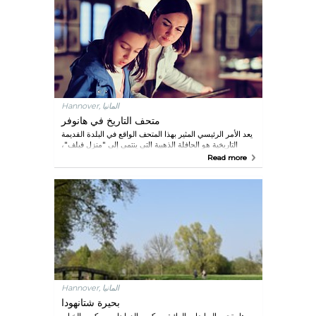
أسفل المرتفعات. وهذا المكان يعد جنة لممارسي رياضات التنزه
على الأقدام، والسير، وركوب الدرجات.
Hannover, المانيا
متحف التاريخ في هانوفر
يعد الأمر الرئيسي المثير بهذا المتحف الواقع في البلدة القديمة
التاريخية هو الحافلة الذهبية التي ينتمي إلى "منزل فيلف"،
وبالتالي فهو جزء من التراث الملكي في "هانوفر".
Read more
Hannover, المانيا
بحيرة شتانهودا