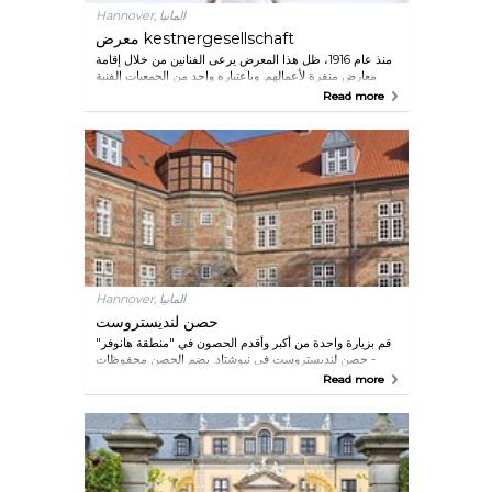
Hannover, المانيا
معرض kestnergesellschaft
منذ عام 1916، ظل هذا المعرض يرعى الفنانين من خلال إقامة
معارض منفرة لأعمالهم. وباعتباره واحد من الجمعيات الفنية
الكبرى، فإنه يساهم مساهمة مهمة في المشهد الفني الدولي.
Read more
Hannover, المانيا
حصن لنديستروست
قم بزيارة واحدة من أكبر وأقدم الحصون في "منطقة هانوفر"
- حصن لنديستروست في نيوشتاد. يضم الحصن محفوظات
لمتحف الخث (الفحم) ومعرضًا يحكي عن تاريخ الحصن. علاوة
Read more
على ذلك، يقام بالحصن أحداث منتظمة مثل المعارض أو
الحفلات الموسيقية أو الحفلات الراقصة.