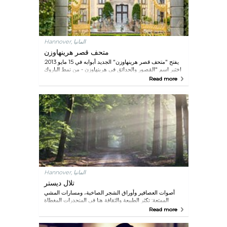
Hannover, المانيا
متحف قصر هرينهاوزن
يفتح "متحف قصر هرينهاوزن" الجديد أبوابه في 15 مايو 2013:
اختير اسم "القصور والحدائق في هرينهاوزن - من نمط الباروك
إلى العصر الحديث" للمعرض الكبير الذي يدعو الزوار
Read more
لاستكشاف الجوانب الكثيرة للقصر الفسيح والحديقة العالمية
في "هرينهاوزن" بصورة مسلية.
Hannover, المانيا
تلال ديستر
أصوات العصافير وأوراق الشجر الصاخبة، ومسارات المشي
الممتعة: تكثر الطبيعة والثقافة هنا في المنحدرات المغطاة
بأشجار الزان وحولها في "ديستر" التي يصل ارتفاعها إلى 405
Read more
أمتار فوق مستوى سطح البحر. تزخر مسارات التلال بالعديد
من المناظر الطبيعية التي تملأ "أرض كالينبيرغر" والتي تمتد إلى