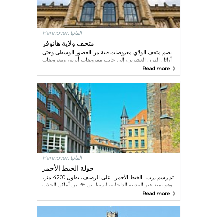
Hannover, المانيا
متحف ولاية هانوفر
يضم متحف الولاي معروضات فنية من العصور الوسطى وحتى
أوائل القرن العشرين، إلى جانب معروضات أثرية، ومعروضات
لعلم الأعراق البشرية، والتاريخ الطبيعي، وحوض الأسماك
Read more
والزواحف.
Hannover, المانيا
جولة الخيط الأحمر
تم رسم درب "الخيط الأحمر" على الرصيف، بطول 4200 متر،
وهو يمتد عبر المدينة الداخلية، ليربط بين 36 من أماكن الجذب
الرئيسية. وكل ما عليك القيام به هو اتباع "الخيط الأحمر". وهناك
Read more
كتيب متوافر في مكتب الاستعلامات السياحية بعشر لغات. وتبدأ
الجولة من عند مكتب الاستعلامات السياحية كما تنتهي إليه،
مباشرةً أمام محطة السكك الحديدية الرئيسية.