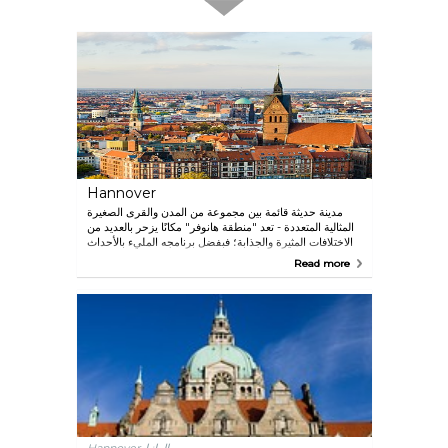
Hannover
مدينة حديثة قائمة بين مجموعة من المدن والقرى الصغيرة
المثالية المتعددة - تعد "منطقة هانوفر" مكانًا يزحر بالعديد من
الاختلافات المثيرة والجذابة؛ فبفضل برنامجه المليء بالأحداث
الكبرى والحفلات الموسيقية المقامة في الهواء الطلق،
Read more
بالإضافة إلى حدائق "هرينهاوزن" الملكية الباروكية وعروضها
الفنية والثقافية الرفيعة، تفخر "هانوفر" بوجود مجموعة من
الأنشطة الترفيهية التي لا تضاهيها بها أي مدينة أخرى. كما نجد
بحيرة "شتانهودا"، أو سلسلة تلال "ديستر"، أو حصن
"مارينبيرغ" من بين أبرز البقاع السياحية بالمنطقة المحيطة
بالعاصمة. اكتشف هانوفر: www.visit-hannover.com/en
كن على اتصال معنا! تعرّف على معلومات الأحداث الرئيسية
والسياحية الحالية على الموقع التالي:
www.facebook.com/visithannover